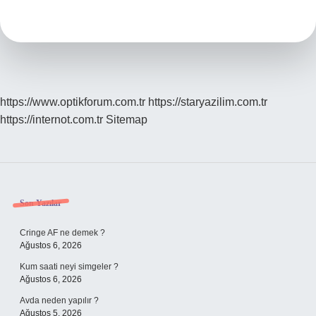
ne
denir
?
https://www.optikforum.com.tr
https://staryazilim.com.tr
https://internot.com.tr
Sitemap
Sidebar
Son Yazılar
Cringe AF ne demek ?
Ağustos 6, 2026
Kum saati neyi simgeler ?
Ağustos 6, 2026
Avda neden yapılır ?
Ağustos 5, 2026