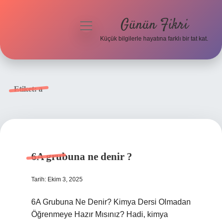
Günün Fikri
menüyü
aç
Küçük bilgilerle hayatına farklı bir tat kat.
Anasayfa
Gizlilik Politikası
Etiket:
a
Yasal Uyarı
Hakkımızda
6A grubuna ne denir ?
Tarih: Ekim 3, 2025
6A Grubuna Ne Denir? Kimya Dersi Olmadan
Öğrenmeye Hazır Mısınız? Hadi, kimya