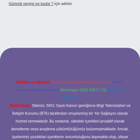
Gümrük vergisi ne kadar ?
için
admin
onbet giriş adresi
Reklam ve İletişim:
E-mail:
backlinkpaneli@gmail.com
Teams:
forumhizmeti@gmail.com
Whatsapp: 0262 606 0 726
Telegram:
@karabul
Yasal Uyarı:
Sitemiz, 5651 Sayılı Kanun gereğince Bilgi Teknolojileri ve
İletişim Kurumu (BTK) tarafından onaylanmış bir Yer Sağlayıcı olarak
hizmet vermektedir. Bu nedenle, sitedeki içerikleri proaktif olarak
denetleme veya araştırma yükümlülüğümüz bulunmamaktadır. Ancak,
üyelerimiz yazdıkları içeriklerin sorumluluğunu taşımakta olup, siteye