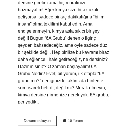
dersine girelim ama hiç moralinizi
bozmayalım! Eğer kimya size biraz uzak
geliyorsa, sadece birkaç dakikalığına “bilim
insanı” olma teklifimi kabul edin. Ama
endişelenmeyin, kimya asla sıkıcı bir şey
değil! Bugün “6A Grubu” denen o ilginç
şeyden bahsedeceğiz, ama öyle sadece düz
bir şekilde değil. Hep birlikte bu kavramı biraz
daha eğlenceli hale getireceğiz, ne dersiniz?
Hazır mısınız? O zaman başlayalım! 6A
Grubu Nedir? Evet, biliyorum, ilk etapta “6A
grubu mu?” dediğinizde, aklınızda binlerce
soru işareti belirdi, değil mi? Merak etmeyin,
kimya dersine girmenize gerek yok. 6A grubu,
periyodik…
6A
Devamını okuyun
10 Yorum
grubuna