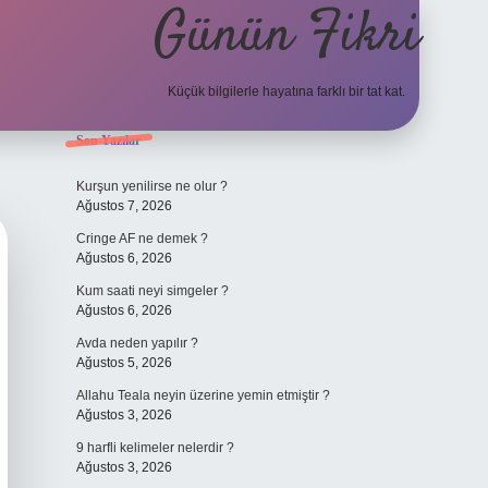
Günün Fikri
Küçük bilgilerle hayatına farklı bir tat kat.
Sidebar
Son Yazılar
hiltonbet giri
Kurşun yenilirse ne olur ?
Ağustos 7, 2026
Cringe AF ne demek ?
Ağustos 6, 2026
Kum saati neyi simgeler ?
Ağustos 6, 2026
Avda neden yapılır ?
Ağustos 5, 2026
Allahu Teala neyin üzerine yemin etmiştir ?
Ağustos 3, 2026
9 harfli kelimeler nelerdir ?
Ağustos 3, 2026