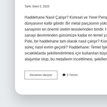
Tarih: Ekim 5, 2025
Haddehane Nasıl Çalışır? Küresel ve Yerel Pers
dünyasının kalbi gibidir. Bir metal parçasının yükse
sanayinin en önemli üretim tesislerinden biridir. H
sanayi devriminden günümüze kadar en temel yapıl
Peki, bir haddehane tam olarak nasıl çalışır? Kür
süreç nasıl evrim geçirdi? Haddehane: Temel İş
sıcaklıklarda şekillendirilmesi için kullanılan büyü
alaşımlar olup, bu metallerin inceltilmesi, şekille
Haddehane
Devamını okuyun
6 Yorum
nasıl
çalışır
?