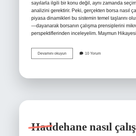
sayılarla ilgili bir konu değil, aynı zamanda seç
analizini gerektirir. Peki, gerçekten borsa nasıl ça
piyasa dinamikleri bu sistemin temel taşlarını o
—dayanarak borsanın çalışma prensiplerini mik
perspektiflerinden inceleyelim. Maymun Hikayes
Borsa
Devamını okuyun
10 Yorum
nasıl
çalışır
maymun
hikayesi
?
Haddehane nasıl çalış