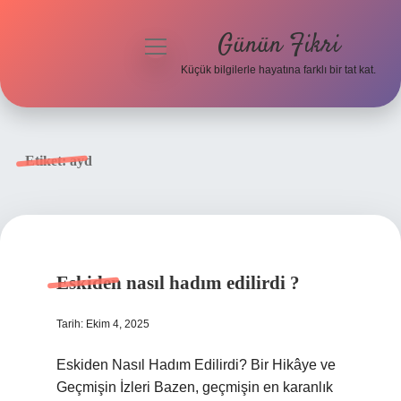
Günün Fikri
menüyü
aç
Küçük bilgilerle hayatına farklı bir tat kat.
Anasayfa
Gizlilik Politikası
Etiket:
ayd
Yasal Uyarı
Hakkımızda
Eskiden nasıl hadım edilirdi ?
Tarih: Ekim 4, 2025
Eskiden Nasıl Hadım Edilirdi? Bir Hikâye ve
Geçmişin İzleri Bazen, geçmişin en karanlık