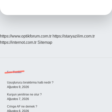
hadım
edilirdi
?
https://www.optikforum.com.tr
https://staryazilim.com.tr
https://internot.com.tr
Sitemap
Sidebar
Son Yazılar
Uyuşturucu bıraktırma hattı nedir ?
Ağustos 9, 2026
Kurşun yenilirse ne olur ?
Ağustos 7, 2026
Cringe AF ne demek ?
Ağustos 6, 2026