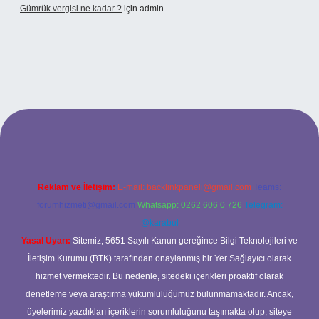
Gümrük vergisi ne kadar ?
için
admin
onbet giriş adresi
Reklam ve İletişim:
E-mail:
backlinkpaneli@gmail.com
Teams:
forumhizmeti@gmail.com
Whatsapp: 0262 606 0 726
Telegram:
@karabul
Yasal Uyarı:
Sitemiz, 5651 Sayılı Kanun gereğince Bilgi Teknolojileri ve
İletişim Kurumu (BTK) tarafından onaylanmış bir Yer Sağlayıcı olarak
hizmet vermektedir. Bu nedenle, sitedeki içerikleri proaktif olarak
denetleme veya araştırma yükümlülüğümüz bulunmamaktadır. Ancak,
üyelerimiz yazdıkları içeriklerin sorumluluğunu taşımakta olup, siteye