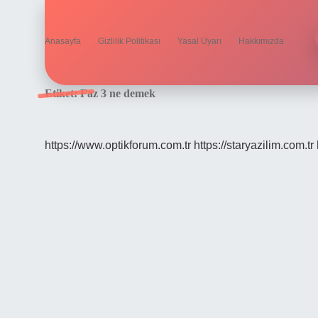
Anasayfa
Gizlilik Politikası
Yasal Uyarı
Hakkımızda
Etiket:
Faz 3 ne demek
https://www.optikforum.com.tr
https://staryazilim.com.tr