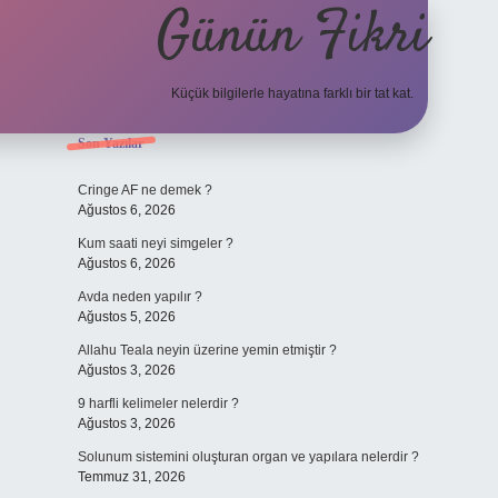
Günün Fikri
Küçük bilgilerle hayatına farklı bir tat kat.
Sidebar
Son Yazılar
hiltonbet gir
Cringe AF ne demek ?
Ağustos 6, 2026
Kum saati neyi simgeler ?
Ağustos 6, 2026
Avda neden yapılır ?
Ağustos 5, 2026
Allahu Teala neyin üzerine yemin etmiştir ?
Ağustos 3, 2026
9 harfli kelimeler nelerdir ?
Ağustos 3, 2026
Solunum sistemini oluşturan organ ve yapılara nelerdir ?
Temmuz 31, 2026