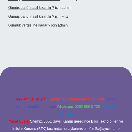
Gümüş balığı nasıl kızartılır ?
için
admin
Gümüş balığı nasıl kızartılır ?
için
Filiz
Gümrük vergisi ne kadar ?
için
admin
onbet giriş adresi
Reklam ve İletişim:
E-mail:
backlinkpaneli@gmail.com
Teams:
forumhizmeti@gmail.com
Whatsapp: 0262 606 0 726
Telegram:
@karabul
Yasal Uyarı:
Sitemiz, 5651 Sayılı Kanun gereğince Bilgi Teknolojileri ve
İletişim Kurumu (BTK) tarafından onaylanmış bir Yer Sağlayıcı olarak