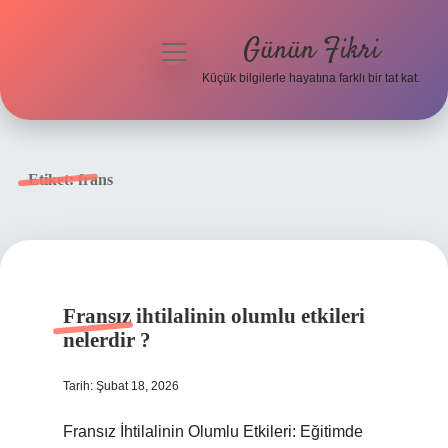
Günün Fikri
menüyü
aç
Küçük bilgilerle hayatına farklı bir tat kat.
Anasayfa
Gizlilik Politikası
Etiket:
frans
Yasal Uyarı
Hakkımızda
Fransız ihtilalinin olumlu etkileri
nelerdir ?
Tarih: Şubat 18, 2026
Fransız İhtilalinin Olumlu Etkileri: Eğitimde