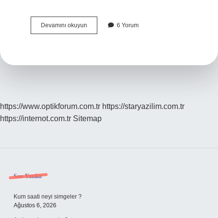
Fransız
Devamını okuyun
6 Yorum
ihtilalinin
olumlu
etkileri
nelerdir
?
https://www.optikforum.com.tr
https://staryazilim.com.tr
https://internot.com.tr
Sitemap
Sidebar
Son Yazılar
Kum saati neyi simgeler ?
Ağustos 6, 2026