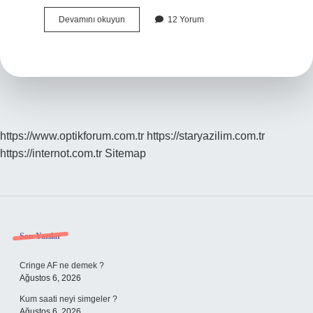
Gaza
Devamını okuyun
12 Yorum
geleneği
nedir
?
https://www.optikforum.com.tr
https://staryazilim.com.tr
https://internot.com.tr
Sitemap
Sidebar
Son Yazılar
Cringe AF ne demek ?
Ağustos 6, 2026
Kum saati neyi simgeler ?
Ağustos 6, 2026