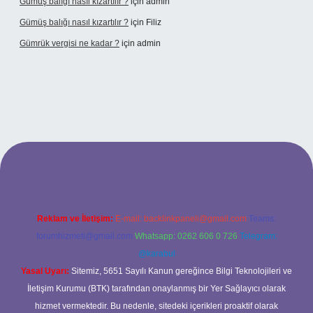
Gümüş balığı nasıl kızartılır ?
için
admin
Gümüş balığı nasıl kızartılır ?
için
Filiz
Gümrük vergisi ne kadar ?
için
admin
onbet giriş adresi
Reklam ve İletişim:
E-mail:
backlinkpaneli@gmail.com
Teams:
forumhizmeti@gmail.com
Whatsapp: 0262 606 0 726
Telegram:
@karabul
Yasal Uyarı:
Sitemiz, 5651 Sayılı Kanun gereğince Bilgi Teknolojileri ve
İletişim Kurumu (BTK) tarafından onaylanmış bir Yer Sağlayıcı olarak
hizmet vermektedir. Bu nedenle, sitedeki içerikleri proaktif olarak