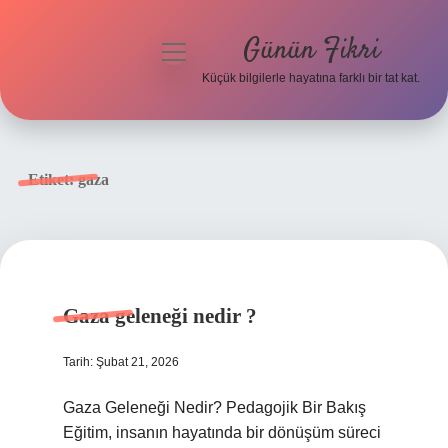
Günün Fikri
menüyü
aç
Küçük bilgilerle hayatına farklı bir tat kat.
Anasayfa
Gizlilik Politikası
Etiket:
gaza
Yasal Uyarı
Hakkımızda
Gaza geleneği nedir ?
Tarih: Şubat 21, 2026
Gaza Geleneği Nedir? Pedagojik Bir Bakış
Eğitim, insanın hayatında bir dönüşüm süreci