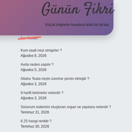
Günün Fikri
Küçük bilgilerle hayatına farklı bir tat kat.
Sidebar
Son Yazılar
hiltonbet gir
Kum saati neyi simgeler ?
Ağustos 6, 2026
Avda neden yapılır ?
Ağustos 5, 2026
Allahu Teala neyin üzerine yemin etmiştir ?
Ağustos 3, 2026
9 harfli kelimeler nelerdir ?
Ağustos 3, 2026
Solunum sistemini oluşturan organ ve yapılara nelerdir ?
Temmuz 31, 2026
6.25 hangi renktir ?
Temmuz 30, 2026