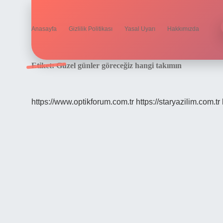
Anasayfa
Gizlilik Politikası
Yasal Uyarı
Hakkımızda
Etiket:
Güzel günler göreceğiz hangi takımın
https://www.optikforum.com.tr
https://staryazilim.com.tr