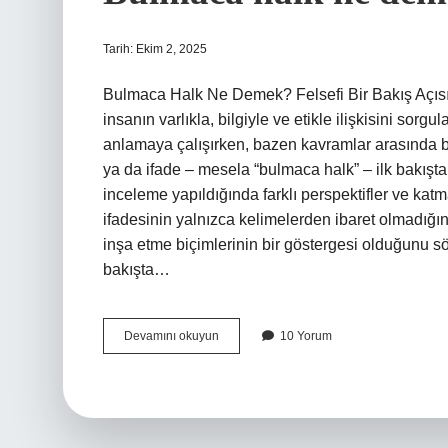
Tarih: Ekim 2, 2025
Bulmaca Halk Ne Demek? Felsefi Bir Bakış Açısı 
insanın varlıkla, bilgiyle ve etikle ilişkisini sorgu
anlamaya çalışırken, bazen kavramlar arasında bir
ya da ifade – mesela “bulmaca halk” – ilk bakışt
inceleme yapıldığında farklı perspektifler ve katma
ifadesinin yalnızca kelimelerden ibaret olmadığın
inşa etme biçimlerinin bir göstergesi olduğunu sö
bakışta…
Bulmaca
Devamını okuyun
10 Yorum
halk
ne
demek
?