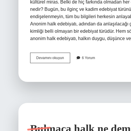
kültürel miras. Belki de hiç farkında olmadan her
nedir? Bugün, bu ilginç ve kadim edebiyat türünü
endişelenmeyin, tüm bu bilgileri herkesin anlayab
Anonim halk edebiyatı, adından da anlaşılacağı g
kimliği belli olmayan bir edebiyat türüdür. Hem 
anonim halk edebiyatı, halkın duygu, düşünce ve 
Anonim
Devamını okuyun
6 Yorum
halk
edebiyatı
nedir
özellikleri
nelerdir
?
Bulmaca halk ne dem