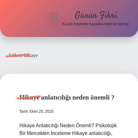
Günün Fikri
menüyü
aç
Küçük bilgilerle hayatına farklı bir tat kat.
Anasayfa
Gizlilik Politikası
Etiket:
hikaye
Yasal Uyarı
Hakkımızda
Hikaye anlatıcılığı neden önemli ?
Tarih: Ekim 25, 2025
Hikaye Anlatıcılığı Neden Önemli? Psikolojik
Bir Mercekten İnceleme Hikaye anlatıcılığı,