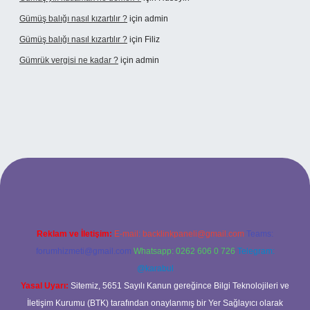
Gümüş balığı nasıl kızartılır ?
için
admin
Gümüş balığı nasıl kızartılır ?
için
Filiz
Gümrük vergisi ne kadar ?
için
admin
onbet giriş adresi
Reklam ve İletişim:
E-mail:
backlinkpaneli@gmail.com
Teams:
forumhizmeti@gmail.com
Whatsapp: 0262 606 0 726
Telegram:
@karabul
Yasal Uyarı:
Sitemiz, 5651 Sayılı Kanun gereğince Bilgi Teknolojileri ve
İletişim Kurumu (BTK) tarafından onaylanmış bir Yer Sağlayıcı olarak