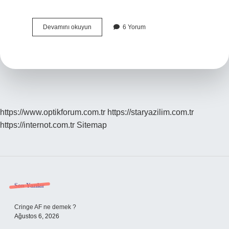
Hikaye
Devamını okuyun
6 Yorum
anlatıcılığı
neden
önemli
?
https://www.optikforum.com.tr
https://staryazilim.com.tr
https://internot.com.tr
Sitemap
Sidebar
Son Yazılar
Cringe AF ne demek ?
Ağustos 6, 2026