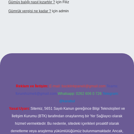
Gümüş balığı nasıl kızartılır ?
için
Filiz
Gümrük vergisi ne kadar ?
için
admin
si
Reklam ve İletişim:
E-mail:
backlinkpaneli@gmail.com
Teams:
forumhizmeti@gmail.com
Whatsapp: 0262 606 0 726
Telegram:
@karabul
Yasal Uyarı:
Sitemiz, 5651 Sayılı Kanun gereğince Bilgi Teknolojileri ve
İletişim Kurumu (BTK) tarafından onaylanmış bir Yer Sağlayıcı olarak
hizmet vermektedir. Bu nedenle, sitedeki içerikleri proaktif olarak
denetleme veya araştırma yükümlülüğümüz bulunmamaktadır. Ancak,