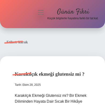
Günün Fikri
menüyü
aç
Küçük bilgilerle hayatına farklı bir tat kat.
Anasayfa
Gizlilik Politikası
Etiket:
karak
Yasal Uyarı
Hakkımızda
Karakılçık ekmeği glutensiz mi ?
Tarih: Ekim 28, 2025
Karakılçık Ekmeği Glutensiz mi? Bir Ekmek
Diliminden Hayata Dair Sıcak Bir Hikâye