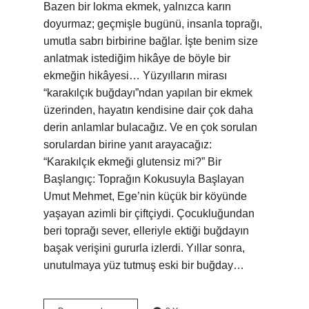
Bazen bir lokma ekmek, yalnızca karın
doyurmaz; geçmişle bugünü, insanla toprağı,
umutla sabrı birbirine bağlar. İşte benim size
anlatmak istediğim hikâye de böyle bir
ekmeğin hikâyesi… Yüzyılların mirası
“karakılçık buğdayı”ndan yapılan bir ekmek
üzerinden, hayatın kendisine dair çok daha
derin anlamlar bulacağız. Ve en çok sorulan
sorulardan birine yanıt arayacağız:
“Karakılçık ekmeği glutensiz mi?” Bir
Başlangıç: Toprağın Kokusuyla Başlayan
Umut Mehmet, Ege’nin küçük bir köyünde
yaşayan azimli bir çiftçiydi. Çocukluğundan
beri toprağı sever, elleriyle ektiği buğdayın
başak verişini gururla izlerdi. Yıllar sonra,
unutulmaya yüz tutmuş eski bir buğday…