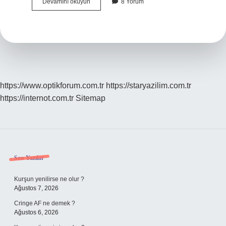
Karakılçık
Devamını okuyun
8 Yorum
ekmeği
glutensiz
mi
?
https://www.optikforum.com.tr
https://staryazilim.com.tr
https://internot.com.tr
Sitemap
Sidebar
Son Yazılar
Kurşun yenilirse ne olur ?
Ağustos 7, 2026
Cringe AF ne demek ?
Ağustos 6, 2026