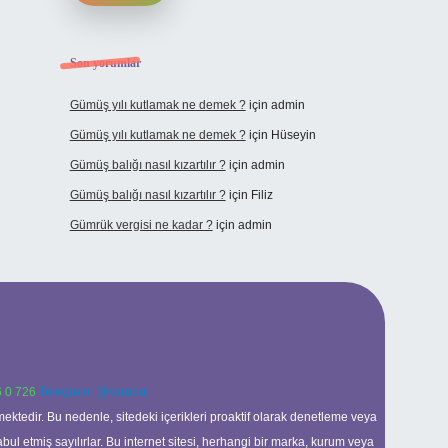
Son yorumlar
Gümüş yılı kutlamak ne demek ?
için
admin
Gümüş yılı kutlamak ne demek ?
için
Hüseyin
Gümüş balığı nasıl kızartılır ?
için
admin
Gümüş balığı nasıl kızartılır ?
için
Filiz
Gümrük vergisi ne kadar ?
için
admin
 0 726
Telegram: @karabul
ektedir. Bu nedenle, sitedeki içerikleri proaktif olarak denetleme veya
 etmiş sayılırlar. Bu internet sitesi, herhangi bir marka, kurum veya