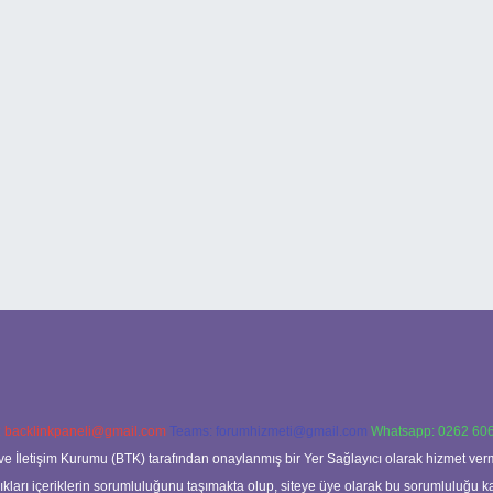
:
backlinkpaneli@gmail.com
Teams:
forumhizmeti@gmail.com
Whatsapp: 0262 606
ve İletişim Kurumu (BTK) tarafından onaylanmış bir Yer Sağlayıcı olarak hizmet verm
rı içeriklerin sorumluluğunu taşımakta olup, siteye üye olarak bu sorumluluğu kabul