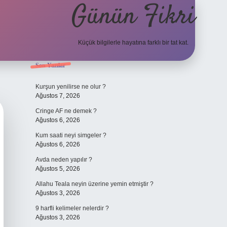
Günün Fikri
Küçük bilgilerle hayatına farklı bir tat kat.
Sidebar
Son Yazılar
hiltonbet gi
Kurşun yenilirse ne olur ?
Ağustos 7, 2026
Cringe AF ne demek ?
Ağustos 6, 2026
Kum saati neyi simgeler ?
Ağustos 6, 2026
Avda neden yapılır ?
Ağustos 5, 2026
Allahu Teala neyin üzerine yemin etmiştir ?
Ağustos 3, 2026
9 harfli kelimeler nelerdir ?
Ağustos 3, 2026