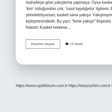
mahalleye göre yakıştırma yapmaya. Oysa kasket; 
‘kim’ olduğundan çok, ‘nasıl taşıdığınla’ ilgilen
yönetebiliyorsan, kasket sana yakışır. Yakışmıyo
eşleşmesindedir. Bu yazı, “kime yakışır” klişesini 
hüküm: Kasket herkese…
Kasket
Devamını okuyun
14 Yorum
şapka
kime
yakışır
?
https://www.optikforum.com.tr
https://staryazilim.com.tr