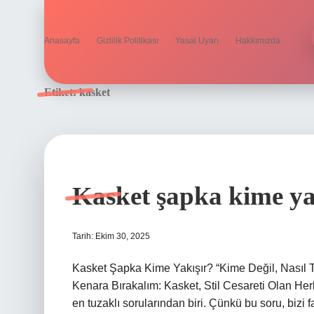
Anasayfa
Gizlilik Politikası
Yasal Uyarı
Hakkımızda
Etiket:
kasket
Kasket şapka kime ya
Tarih: Ekim 30, 2025
Kasket Şapka Kime Yakışır? “Kime Değil, Nasıl 
Kenara Bırakalım: Kasket, Stil Cesareti Olan He
en tuzaklı sorularından biri. Çünkü bu soru, bizi f