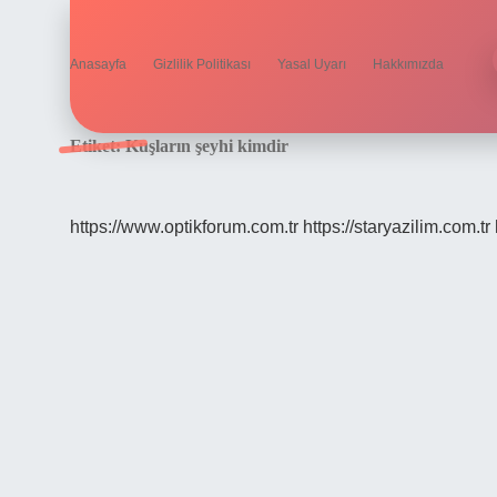
Anasayfa
Gizlilik Politikası
Yasal Uyarı
Hakkımızda
Etiket:
Kuşların şeyhi kimdir
https://www.optikforum.com.tr
https://staryazilim.com.tr