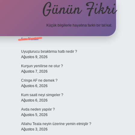
Günün Fikri
Küçük bilgilerle hayatına farklı bir tat kat.
Sidebar
Son Yazılar
hiltonbet gir
Uyuşturucu bıraktırma hattı nedir ?
Ağustos 9, 2026
Kurşun yenilirse ne olur ?
Ağustos 7, 2026
Cringe AF ne demek ?
Ağustos 6, 2026
Kum saati neyi simgeler ?
Ağustos 6, 2026
Avda neden yapılır ?
Ağustos 5, 2026
Allahu Teala neyin üzerine yemin etmiştir ?
Ağustos 3, 2026