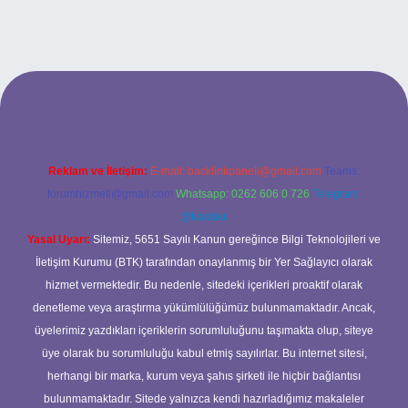
iriş adresi
Reklam ve İletişim:
E-mail:
backlinkpaneli@gmail.com
Teams:
forumhizmeti@gmail.com
Whatsapp: 0262 606 0 726
Telegram:
@karabul
Yasal Uyarı:
Sitemiz, 5651 Sayılı Kanun gereğince Bilgi Teknolojileri ve
İletişim Kurumu (BTK) tarafından onaylanmış bir Yer Sağlayıcı olarak
hizmet vermektedir. Bu nedenle, sitedeki içerikleri proaktif olarak
denetleme veya araştırma yükümlülüğümüz bulunmamaktadır. Ancak,
üyelerimiz yazdıkları içeriklerin sorumluluğunu taşımakta olup, siteye
üye olarak bu sorumluluğu kabul etmiş sayılırlar. Bu internet sitesi,
herhangi bir marka, kurum veya şahıs şirketi ile hiçbir bağlantısı
bulunmamaktadır. Sitede yalnızca kendi hazırladığımız makaleler