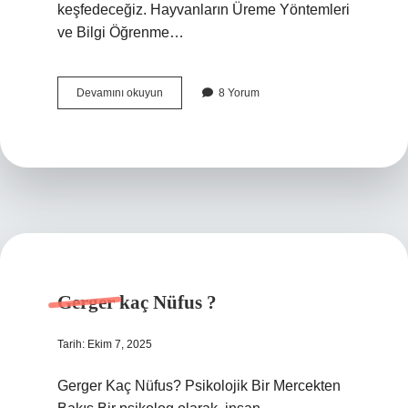
keşfedeceğiz. Hayvanların Üreme Yöntemleri
ve Bilgi Öğrenme…
Hayvanlar
Devamını okuyun
8 Yorum
tomurcuklanarak
ürer
mi
?
Gerger kaç Nüfus ?
Tarih: Ekim 7, 2025
Gerger Kaç Nüfus? Psikolojik Bir Mercekten