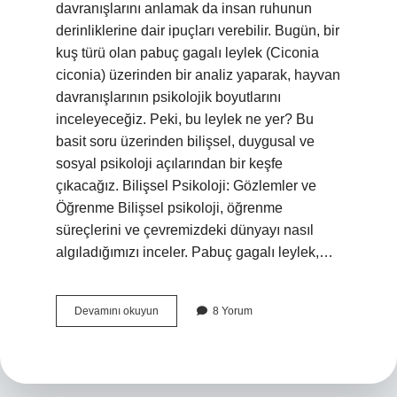
davranışlarını anlamak da insan ruhunun
derinliklerine dair ipuçları verebilir. Bugün, bir
kuş türü olan pabuç gagalı leylek (Ciconia
ciconia) üzerinden bir analiz yaparak, hayvan
davranışlarının psikolojik boyutlarını
inceleyeceğiz. Peki, bu leylek ne yer? Bu
basit soru üzerinden bilişsel, duygusal ve
sosyal psikoloji açılarından bir keşfe
çıkacağız. Bilişsel Psikoloji: Gözlemler ve
Öğrenme Bilişsel psikoloji, öğrenme
süreçlerini ve çevremizdeki dünyayı nasıl
algıladığımızı inceler. Pabuç gagalı leylek,…
Pabuç
Devamını okuyun
8 Yorum
gagalı
leylek
ne
yer
?