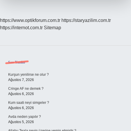
https://www.optikforum.com.tr
https://staryazilim.com.tr
https://internot.com.tr
Sitemap
Sidebar
Son Yazılar
Kurşun yenilirse ne olur ?
Ağustos 7, 2026
Cringe AF ne demek ?
Ağustos 6, 2026
Kum saati neyi simgeler ?
Ağustos 6, 2026
Avda neden yapılır ?
Ağustos 5, 2026
Allahu Teala neyin üzerine yemin etmiştir ?