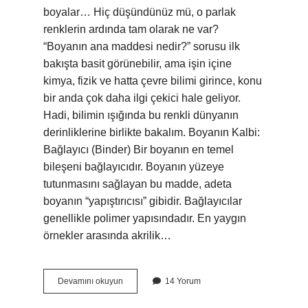
boyalar… Hiç düşündünüz mü, o parlak
renklerin ardında tam olarak ne var?
“Boyanın ana maddesi nedir?” sorusu ilk
bakışta basit görünebilir, ama işin içine
kimya, fizik ve hatta çevre bilimi girince, konu
bir anda çok daha ilgi çekici hale geliyor.
Hadi, bilimin ışığında bu renkli dünyanın
derinliklerine birlikte bakalım. Boyanın Kalbi:
Bağlayıcı (Binder) Bir boyanın en temel
bileşeni bağlayıcıdır. Boyanın yüzeye
tutunmasını sağlayan bu madde, adeta
boyanın “yapıştırıcısı” gibidir. Bağlayıcılar
genellikle polimer yapısındadır. En yaygın
örnekler arasında akrilik…
Boyanın
Devamını okuyun
14 Yorum
ana
maddesi