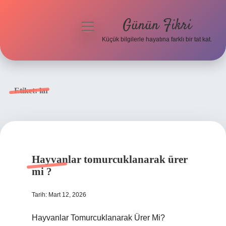
Günün Fikri
menüyü
aç
Küçük bilgilerle hayatına farklı bir tat kat.
Anasayfa
Gizlilik Politikası
Etiket:
lar
Yasal Uyarı
Hakkımızda
Hayvanlar tomurcuklanarak ürer
mi ?
Tarih: Mart 12, 2026
Hayvanlar Tomurcuklanarak Ürer Mi?