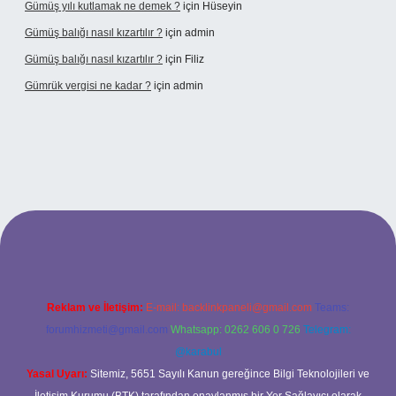
Gümüş yılı kutlamak ne demek ?
için
Hüseyin
Gümüş balığı nasıl kızartılır ?
için
admin
Gümüş balığı nasıl kızartılır ?
için
Filiz
Gümrük vergisi ne kadar ?
için
admin
ltonbet giriş adresi
Reklam ve İletişim:
E-mail:
backlinkpaneli@gmail.com
Teams:
forumhizmeti@gmail.com
Whatsapp: 0262 606 0 726
Telegram:
@karabul
Yasal Uyarı:
Sitemiz, 5651 Sayılı Kanun gereğince Bilgi Teknolojileri ve