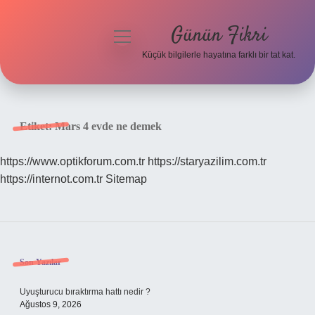
Günün Fikri
menüyü
aç
Küçük bilgilerle hayatına farklı bir tat kat.
Anasayfa
Gizlilik Politikası
Etiket:
Mars 4 evde ne demek
Yasal Uyarı
https://www.optikforum.com.tr
https://staryazilim.com.tr
https://internot.com.tr
Sitemap
Hakkımızda
Sidebar
Son Yazılar
Uyuşturucu bıraktırma hattı nedir ?
Ağustos 9, 2026