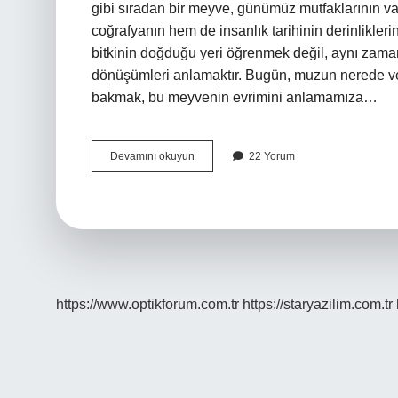
gibi sıradan bir meyve, günümüz mutfaklarının va
coğrafyanın hem de insanlık tarihinin derinlikler
bitkinin doğduğu yeri öğrenmek değil, aynı zama
dönüşümleri anlamaktır. Bugün, muzun nerede ve nas
bakmak, bu meyvenin evrimini anlamamıza…
Muzun
Devamını okuyun
22 Yorum
ana
vatanı
neresidir
?
https://www.optikforum.com.tr
https://staryazilim.com.tr