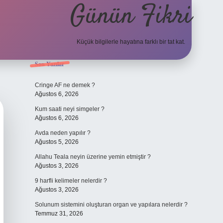
Günün Fikri
Küçük bilgilerle hayatına farklı bir tat kat.
Sidebar
Son Yazılar
hiltonbet gi
Cringe AF ne demek ?
Ağustos 6, 2026
Kum saati neyi simgeler ?
Ağustos 6, 2026
Avda neden yapılır ?
Ağustos 5, 2026
Allahu Teala neyin üzerine yemin etmiştir ?
Ağustos 3, 2026
9 harfli kelimeler nelerdir ?
Ağustos 3, 2026
Solunum sistemini oluşturan organ ve yapılara nelerdir ?
Temmuz 31, 2026