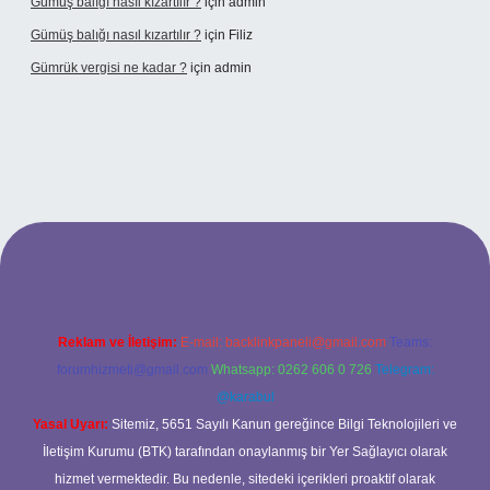
Gümüş balığı nasıl kızartılır ?
için
admin
Gümüş balığı nasıl kızartılır ?
için
Filiz
Gümrük vergisi ne kadar ?
için
admin
onbet giriş adresi
Reklam ve İletişim:
E-mail:
backlinkpaneli@gmail.com
Teams:
forumhizmeti@gmail.com
Whatsapp: 0262 606 0 726
Telegram:
@karabul
Yasal Uyarı:
Sitemiz, 5651 Sayılı Kanun gereğince Bilgi Teknolojileri ve
İletişim Kurumu (BTK) tarafından onaylanmış bir Yer Sağlayıcı olarak
hizmet vermektedir. Bu nedenle, sitedeki içerikleri proaktif olarak