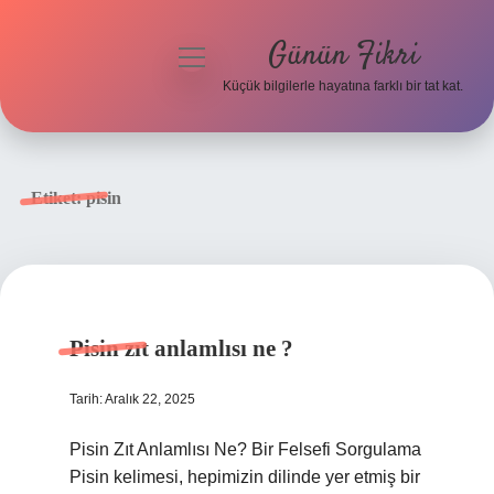
Günün Fikri
menüyü
aç
Küçük bilgilerle hayatına farklı bir tat kat.
Anasayfa
Gizlilik Politikası
Etiket:
pisin
Yasal Uyarı
Hakkımızda
Pisin zıt anlamlısı ne ?
Tarih: Aralık 22, 2025
Pisin Zıt Anlamlısı Ne? Bir Felsefi Sorgulama
Pisin kelimesi, hepimizin dilinde yer etmiş bir