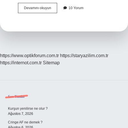
Pisin
Devamını okuyun
10 Yorum
zıt
anlamlısı
ne
?
https://www.optikforum.com.tr
https://staryazilim.com.tr
https://internot.com.tr
Sitemap
Sidebar
Son Yazılar
Kurşun yenilirse ne olur ?
Ağustos 7, 2026
Cringe AF ne demek ?
Ağustos 6, 2026