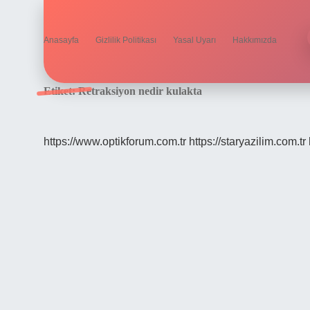
Anasayfa
Gizlilik Politikası
Yasal Uyarı
Hakkımızda
Etiket:
Retraksiyon nedir kulakta
https://www.optikforum.com.tr
https://staryazilim.com.tr