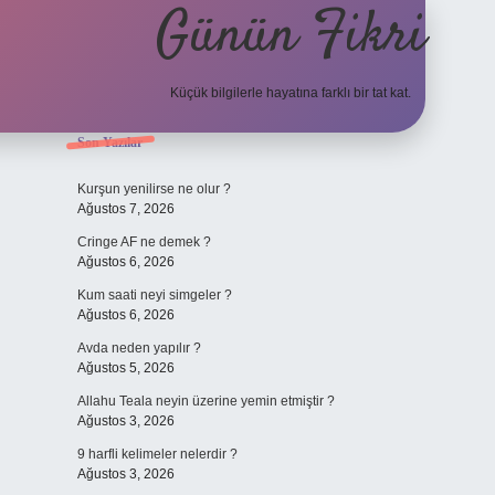
Günün Fikri
Küçük bilgilerle hayatına farklı bir tat kat.
Sidebar
Son Yazılar
hiltonbet gir
Kurşun yenilirse ne olur ?
Ağustos 7, 2026
Cringe AF ne demek ?
Ağustos 6, 2026
Kum saati neyi simgeler ?
Ağustos 6, 2026
Avda neden yapılır ?
Ağustos 5, 2026
Allahu Teala neyin üzerine yemin etmiştir ?
Ağustos 3, 2026
9 harfli kelimeler nelerdir ?
Ağustos 3, 2026