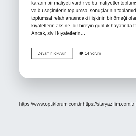
kararın bir maliyeti vardır ve bu maliyetler toplum
ve bu seçimlerin toplumsal sonuçlarının toplamıdır. İ
toplumsal refah arasındaki ilişkinin bir örneği olar
kıyafetlerin aksine, bir bireyin günlük hayatında te
Ancak, sivil kıyafetlerin…
Sivil
Devamını okuyun
14 Yorum
kıyafet
ne
demek
?
https://www.optikforum.com.tr
https://staryazilim.com.tr