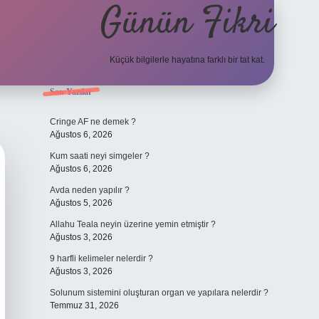
Günün Fikri
Küçük bilgilerle hayatına farklı bir tat kat.
Sidebar
Son Yazılar
hiltonbet gir
Cringe AF ne demek ?
Ağustos 6, 2026
Kum saati neyi simgeler ?
Ağustos 6, 2026
Avda neden yapılır ?
Ağustos 5, 2026
Allahu Teala neyin üzerine yemin etmiştir ?
Ağustos 3, 2026
9 harfli kelimeler nelerdir ?
Ağustos 3, 2026
Solunum sistemini oluşturan organ ve yapılara nelerdir ?
Temmuz 31, 2026