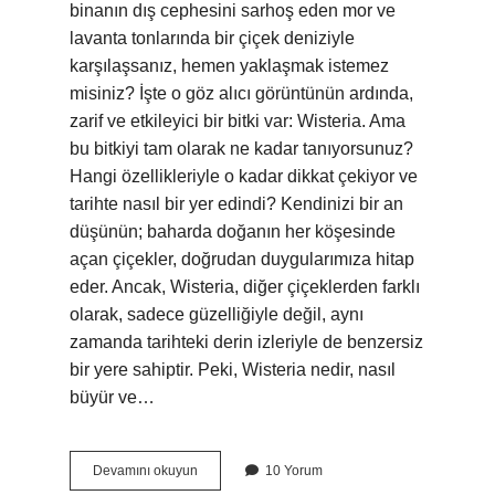
binanın dış cephesini sarhoş eden mor ve
lavanta tonlarında bir çiçek deniziyle
karşılaşsanız, hemen yaklaşmak istemez
misiniz? İşte o göz alıcı görüntünün ardında,
zarif ve etkileyici bir bitki var: Wisteria. Ama
bu bitkiyi tam olarak ne kadar tanıyorsunuz?
Hangi özellikleriyle o kadar dikkat çekiyor ve
tarihte nasıl bir yer edindi? Kendinizi bir an
düşünün; baharda doğanın her köşesinde
açan çiçekler, doğrudan duygularımıza hitap
eder. Ancak, Wisteria, diğer çiçeklerden farklı
olarak, sadece güzelliğiyle değil, aynı
zamanda tarihteki derin izleriyle de benzersiz
bir yere sahiptir. Peki, Wisteria nedir, nasıl
büyür ve…
Wisteria
Devamını okuyun
10 Yorum
hangi