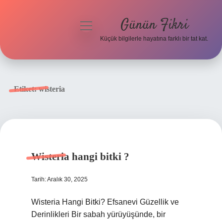
Günün Fikri
menüyü
aç
Küçük bilgilerle hayatına farklı bir tat kat.
Anasayfa
Gizlilik Politikası
Etiket:
wisteria
Yasal Uyarı
Hakkımızda
Wisteria hangi bitki ?
Tarih: Aralık 30, 2025
Wisteria Hangi Bitki? Efsanevi Güzellik ve
Derinlikleri Bir sabah yürüyüşünde, bir