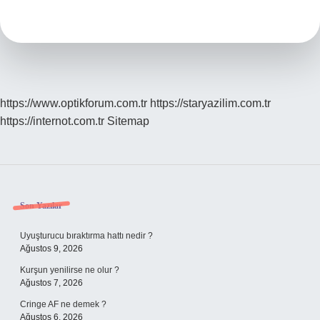
bitki
?
https://www.optikforum.com.tr
https://staryazilim.com.tr
https://internot.com.tr
Sitemap
Sidebar
Son Yazılar
Uyuşturucu bıraktırma hattı nedir ?
Ağustos 9, 2026
Kurşun yenilirse ne olur ?
Ağustos 7, 2026
Cringe AF ne demek ?
Ağustos 6, 2026