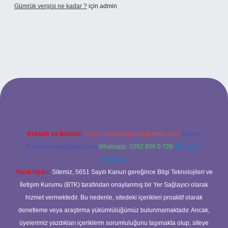
Gümrük vergisi ne kadar ?
için
admin
onbet giriş adresi
Reklam ve İletişim:
E-mail:
backlinkpaneli@gmail.com
Teams:
forumhizmeti@gmail.com
Whatsapp: 0262 606 0 726
Telegram:
@karabul
Yasal Uyarı:
Sitemiz, 5651 Sayılı Kanun gereğince Bilgi Teknolojileri ve
İletişim Kurumu (BTK) tarafından onaylanmış bir Yer Sağlayıcı olarak
hizmet vermektedir. Bu nedenle, sitedeki içerikleri proaktif olarak
denetleme veya araştırma yükümlülüğümüz bulunmamaktadır. Ancak,
üyelerimiz yazdıkları içeriklerin sorumluluğunu taşımakta olup, siteye