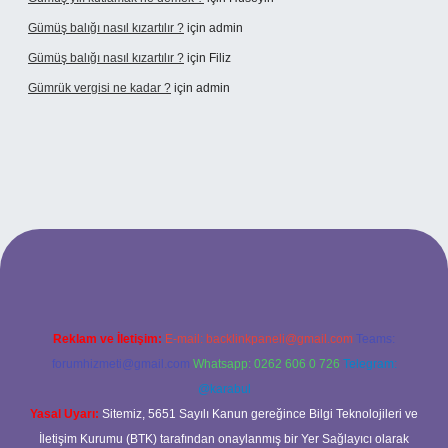
Gümüş balığı nasıl kızartılır ?
için
admin
Gümüş balığı nasıl kızartılır ?
için
Filiz
Gümrük vergisi ne kadar ?
için
admin
hiltonbet giriş adresi
Reklam ve İletişim:
E-mail:
backlinkpaneli@gmail.com
Teams:
forumhizmeti@gmail.com
Whatsapp: 0262 606 0 726
Telegram:
@karabul
Yasal Uyarı:
Sitemiz, 5651 Sayılı Kanun gereğince Bilgi Teknolojileri ve
İletişim Kurumu (BTK) tarafından onaylanmış bir Yer Sağlayıcı olarak