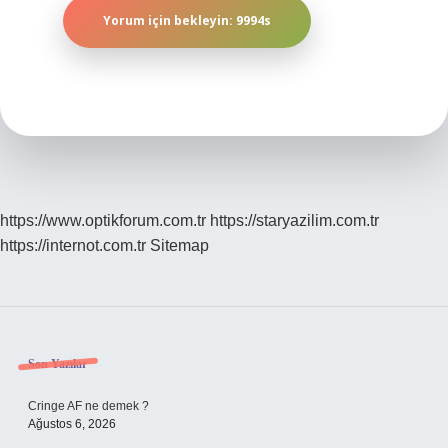
https://www.optikforum.com.tr
https://staryazilim.com.tr
https://internot.com.tr
Sitemap
Sidebar
Son Yazılar
Cringe AF ne demek ?
Ağustos 6, 2026