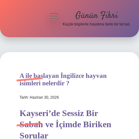
Günün Fikri
menüyü
aç
Küçük bilgilerle hayatına farklı bir tat kat.
Anasayfa
Gizlilik Politikası
Yasal Uyarı
A ile başlayan İngilizce hayvan
Hakkımızda
isimleri nelerdir ?
Tarih: Haziran 30, 2026
Kayseri’de Sessiz Bir
Sabah ve İçimde Biriken
Sorular