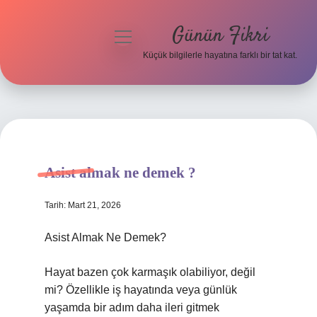
Günün Fikri
menüyü
aç
Küçük bilgilerle hayatına farklı bir tat kat.
Anasayfa
Gizlilik Politikası
Yasal Uyarı
Asist almak ne demek ?
Hakkımızda
Tarih: Mart 21, 2026
Asist Almak Ne Demek?
Hayat bazen çok karmaşık olabiliyor, değil
mi? Özellikle iş hayatında veya günlük
yaşamda bir adım daha ileri gitmek