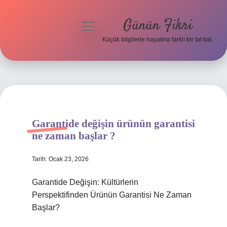
Günün Fikri
menüyü
aç
Küçük bilgilerle hayatına farklı bir tat kat.
Anasayfa
Gizlilik Politikası
Yasal Uyarı
Garantide değişin ürünün garantisi
Hakkımızda
ne zaman başlar ?
Tarih: Ocak 23, 2026
Garantide Değişin: Kültürlerin
Perspektifinden Ürünün Garantisi Ne Zaman
Başlar?