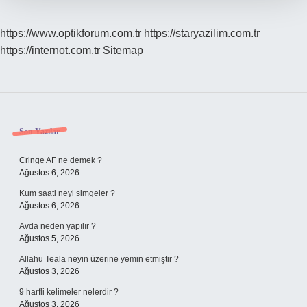
https://www.optikforum.com.tr
https://staryazilim.com.tr
https://internot.com.tr
Sitemap
Sidebar
Son Yazılar
Cringe AF ne demek ?
Ağustos 6, 2026
Kum saati neyi simgeler ?
Ağustos 6, 2026
Avda neden yapılır ?
Ağustos 5, 2026
Allahu Teala neyin üzerine yemin etmiştir ?
Ağustos 3, 2026
9 harfli kelimeler nelerdir ?
Ağustos 3, 2026