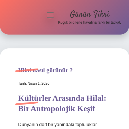
Günün Fikri
menüyü
aç
Küçük bilgilerle hayatına farklı bir tat kat.
Anasayfa
Gizlilik Politikası
Yasal Uyarı
Hilal nasıl görünür ?
Hakkımızda
Tarih: Nisan 1, 2026
Kültürler Arasında Hilal:
Bir Antropolojik Keşif
Dünyanın dört bir yanındaki topluluklar,