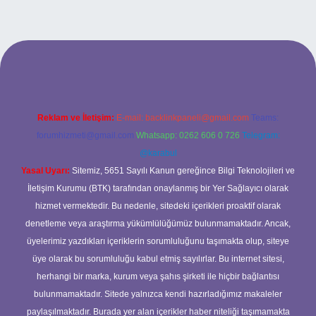
dresi
Reklam ve İletişim:
E-mail:
backlinkpaneli@gmail.com
Teams:
forumhizmeti@gmail.com
Whatsapp: 0262 606 0 726
Telegram:
@karabul
Yasal Uyarı:
Sitemiz, 5651 Sayılı Kanun gereğince Bilgi Teknolojileri ve
İletişim Kurumu (BTK) tarafından onaylanmış bir Yer Sağlayıcı olarak
hizmet vermektedir. Bu nedenle, sitedeki içerikleri proaktif olarak
denetleme veya araştırma yükümlülüğümüz bulunmamaktadır. Ancak,
üyelerimiz yazdıkları içeriklerin sorumluluğunu taşımakta olup, siteye
üye olarak bu sorumluluğu kabul etmiş sayılırlar. Bu internet sitesi,
herhangi bir marka, kurum veya şahıs şirketi ile hiçbir bağlantısı
bulunmamaktadır. Sitede yalnızca kendi hazırladığımız makaleler
paylaşılmaktadır. Burada yer alan içerikler haber niteliği taşımamakta