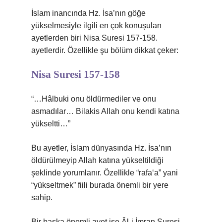
İslam inancında Hz. İsa’nın göğe
yükselmesiyle ilgili en çok konuşulan
ayetlerden biri Nisa Suresi 157-158.
ayetlerdir. Özellikle şu bölüm dikkat çeker:
Nisa Suresi 157-158
“…Hâlbuki onu öldürmediler ve onu
asmadılar… Bilakis Allah onu kendi katına
yükseltti…”
Bu ayetler, İslam dünyasında Hz. İsa’nın
öldürülmeyip Allah katına yükseltildiği
şeklinde yorumlanır. Özellikle “rafa‘a” yani
“yükseltmek” fiili burada önemli bir yere
sahip.
Bir başka önemli ayet ise Âl-i İmran Suresi