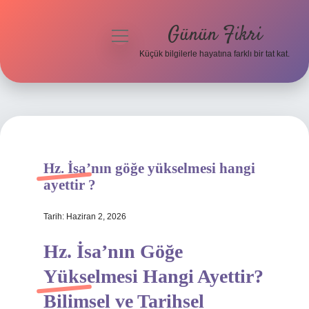
Günün Fikri
menüyü
aç
Küçük bilgilerle hayatına farklı bir tat kat.
Anasayfa
Gizlilik Politikası
Yasal Uyarı
Hz. İsa’nın göğe yükselmesi hangi
Hakkımızda
ayettir ?
Tarih: Haziran 2, 2026
Hz. İsa’nın Göğe
Yükselmesi Hangi Ayettir?
Bilimsel ve Tarihsel