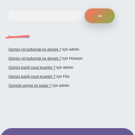
Arama
Son yorumlar
Gümüş yılı kutlamak ne demek ?
için
admin
Gümüş yılı kutlamak ne demek ?
için
Hüseyin
Gümüş balığı nasıl kızartılır ?
için
admin
Gümüş balığı nasıl kızartılır ?
için
Filiz
Gümrük vergisi ne kadar ?
için
admin
et giriş adresi