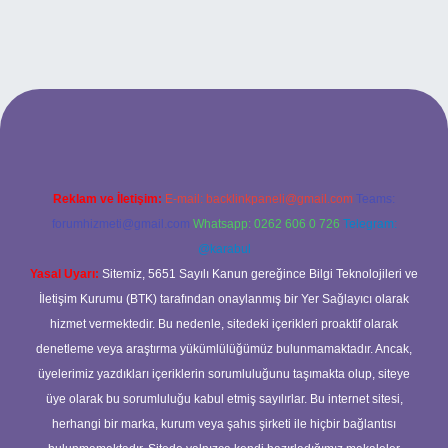
onbet giriş adresi
Reklam ve İletişim:
E-mail:
backlinkpaneli@gmail.com
Teams:
forumhizmeti@gmail.com
Whatsapp: 0262 606 0 726
Telegram:
@karabul
Yasal Uyarı:
Sitemiz, 5651 Sayılı Kanun gereğince Bilgi Teknolojileri ve
İletişim Kurumu (BTK) tarafından onaylanmış bir Yer Sağlayıcı olarak
hizmet vermektedir. Bu nedenle, sitedeki içerikleri proaktif olarak
denetleme veya araştırma yükümlülüğümüz bulunmamaktadır. Ancak,
üyelerimiz yazdıkları içeriklerin sorumluluğunu taşımakta olup, siteye
üye olarak bu sorumluluğu kabul etmiş sayılırlar. Bu internet sitesi,
herhangi bir marka, kurum veya şahıs şirketi ile hiçbir bağlantısı