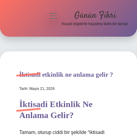
Günün Fikri
menüyü
aç
Küçük bilgilerle hayatına farklı bir tat kat.
Anasayfa
Gizlilik Politikası
Yasal Uyarı
İktisadi etkinlik ne anlama gelir ?
Hakkımızda
Tarih: Mayıs 21, 2026
İktisadi Etkinlik Ne
Anlama Gelir?
Tamam, oturup ciddi bir şekilde “iktisadi