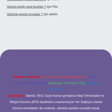
Gümüş balığı nasıl kızartılır ?
için
Filiz
Gümrük vergisi ne kadar ?
için
admin
dresi
Reklam ve İletişim:
E-mail:
backlinkpaneli@gmail.com
Teams:
forumhizmeti@gmail.com
Whatsapp: 0262 606 0 726
Telegram:
@karabul
Yasal Uyarı:
Sitemiz, 5651 Sayılı Kanun gereğince Bilgi Teknolojileri ve
İletişim Kurumu (BTK) tarafından onaylanmış bir Yer Sağlayıcı olarak
hizmet vermektedir. Bu nedenle, sitedeki içerikleri proaktif olarak