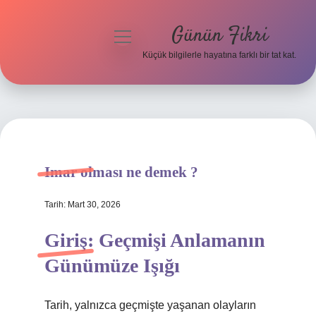
Günün Fikri
menüyü
aç
Küçük bilgilerle hayatına farklı bir tat kat.
Anasayfa
Gizlilik Politikası
Yasal Uyarı
Imar olması ne demek ?
Hakkımızda
Tarih: Mart 30, 2026
Giriş: Geçmişi Anlamanın
Günümüze Işığı
Tarih, yalnızca geçmişte yaşanan olayların