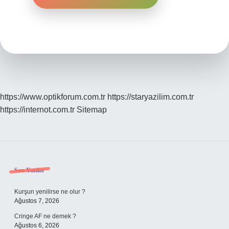
https://www.optikforum.com.tr
https://staryazilim.com.tr
https://internot.com.tr
Sitemap
Sidebar
Son Yazılar
Kurşun yenilirse ne olur ?
Ağustos 7, 2026
Cringe AF ne demek ?
Ağustos 6, 2026