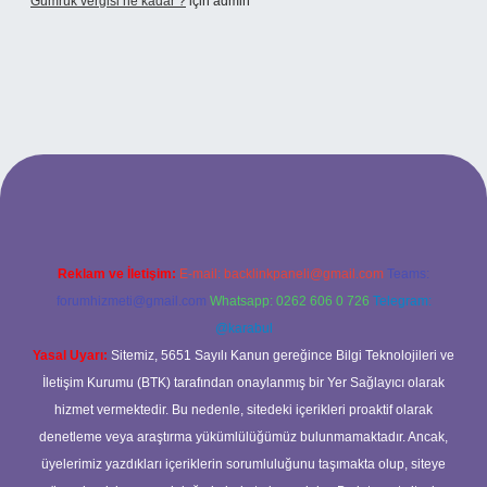
Gümrük vergisi ne kadar ?
için
admin
riş adresi
Reklam ve İletişim:
E-mail:
backlinkpaneli@gmail.com
Teams:
forumhizmeti@gmail.com
Whatsapp: 0262 606 0 726
Telegram:
@karabul
Yasal Uyarı:
Sitemiz, 5651 Sayılı Kanun gereğince Bilgi Teknolojileri ve
İletişim Kurumu (BTK) tarafından onaylanmış bir Yer Sağlayıcı olarak
hizmet vermektedir. Bu nedenle, sitedeki içerikleri proaktif olarak
denetleme veya araştırma yükümlülüğümüz bulunmamaktadır. Ancak,
üyelerimiz yazdıkları içeriklerin sorumluluğunu taşımakta olup, siteye