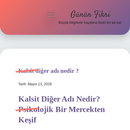
Günün Fikri
menüyü
aç
Küçük bilgilerle hayatına farklı bir tat kat.
Anasayfa
Gizlilik Politikası
Yasal Uyarı
Kalsit diğer adı nedir ?
Hakkımızda
Tarih: Mayıs 13, 2026
Kalsit Diğer Adı Nedir?
Psikolojik Bir Mercekten
Keşif