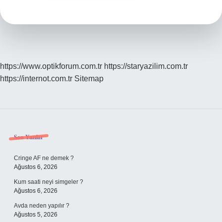
https://www.optikforum.com.tr
https://staryazilim.com.tr
https://internot.com.tr
Sitemap
Sidebar
Son Yazılar
Cringe AF ne demek ?
Ağustos 6, 2026
Kum saati neyi simgeler ?
Ağustos 6, 2026
Avda neden yapılır ?
Ağustos 5, 2026