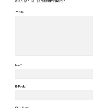
alanlar
*
ile işaretlenmişlerdir
Yorum
İsim*
E-Posta*
Web Sitesi