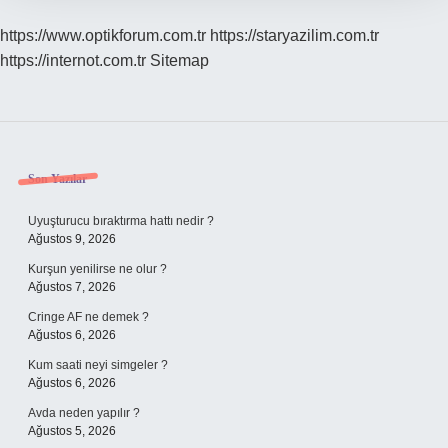
https://www.optikforum.com.tr
https://staryazilim.com.tr
https://internot.com.tr
Sitemap
Sidebar
Son Yazılar
Uyuşturucu bıraktırma hattı nedir ?
Ağustos 9, 2026
Kurşun yenilirse ne olur ?
Ağustos 7, 2026
Cringe AF ne demek ?
Ağustos 6, 2026
Kum saati neyi simgeler ?
Ağustos 6, 2026
Avda neden yapılır ?
Ağustos 5, 2026