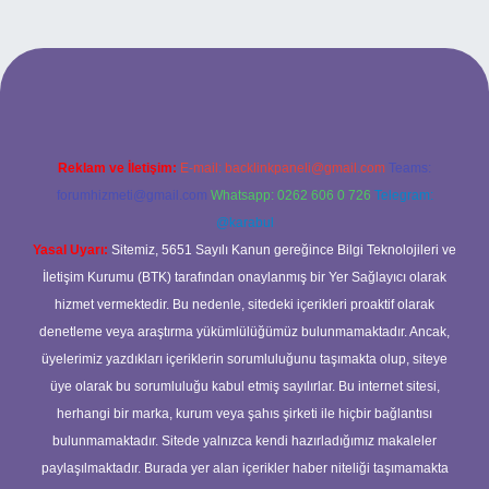
esi
Reklam ve İletişim:
E-mail:
backlinkpaneli@gmail.com
Teams:
forumhizmeti@gmail.com
Whatsapp: 0262 606 0 726
Telegram:
@karabul
Yasal Uyarı:
Sitemiz, 5651 Sayılı Kanun gereğince Bilgi Teknolojileri ve
İletişim Kurumu (BTK) tarafından onaylanmış bir Yer Sağlayıcı olarak
hizmet vermektedir. Bu nedenle, sitedeki içerikleri proaktif olarak
denetleme veya araştırma yükümlülüğümüz bulunmamaktadır. Ancak,
üyelerimiz yazdıkları içeriklerin sorumluluğunu taşımakta olup, siteye
üye olarak bu sorumluluğu kabul etmiş sayılırlar. Bu internet sitesi,
herhangi bir marka, kurum veya şahıs şirketi ile hiçbir bağlantısı
bulunmamaktadır. Sitede yalnızca kendi hazırladığımız makaleler
paylaşılmaktadır. Burada yer alan içerikler haber niteliği taşımamakta