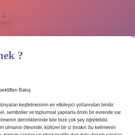
mek ?
ektiften Bakış
ünyaları keşfetmesinin en etkileyici yollarından biridir.
tüel, semboller ve toplumsal yapılarla örülü bir evrende var
elimenin derinliklerinde bile bize çok şey öğretebilir.
 olmanın ötesinde, kültürel bir iz bırakır; bu kelimenin
, toplum yapıları ve ritüel pratiğe dair daha büyük soruları