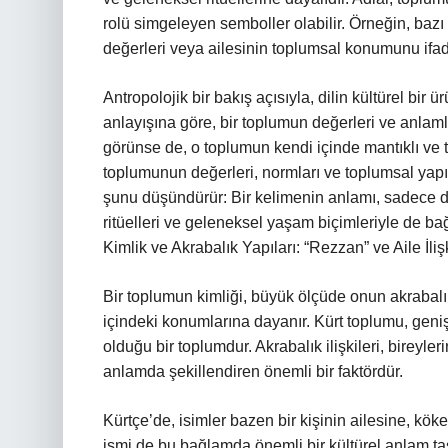
rolü simgeleyen semboller olabilir. Örneğin, bazı 
değerleri veya ailesinin toplumsal konumunu ifad
Antropolojik bir bakış açısıyla, dilin kültürel bir
anlayışına göre, bir toplumun değerleri ve anlaml
görünse de, o toplumun kendi içinde mantıklı ve tut
toplumunun değerleri, normları ve toplumsal yapıs
şunu düşündürür: Bir kelimenin anlamı, sadece di
ritüelleri ve geleneksel yaşam biçimleriyle de bağl
Kimlik ve Akrabalık Yapıları: “Rezzan” ve Aile İlişk
Bir toplumun kimliği, büyük ölçüde onun akrabalık 
içindeki konumlarına dayanır. Kürt toplumu, geniş 
olduğu bir toplumdur. Akrabalık ilişkileri, bireyler
anlamda şekillendiren önemli bir faktördür.
Kürtçe’de, isimler bazen bir kişinin ailesine, kö
ismi de bu bağlamda önemli bir kültürel anlam taşır.