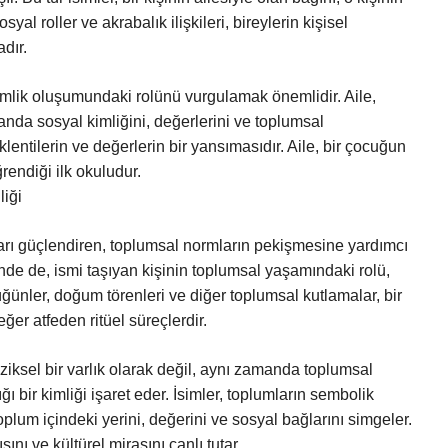
yal roller ve akrabalık ilişkileri, bireylerin kişisel
dır.
kimlik oluşumundaki rolünü vurgulamak önemlidir. Aile,
anda sosyal kimliğini, değerlerini ve toplumsal
eklentilerin ve değerlerin bir yansımasıdır. Aile, bir çocuğun
ğrendiği ilk okuludur.
liği
ğları güçlendiren, toplumsal normların pekişmesine yardımcı
ünde de, ismi taşıyan kişinin toplumsal yaşamındaki rolü,
 düğünler, doğum törenleri ve diğer toplumsal kutlamalar, bir
eğer atfeden ritüel süreçlerdir.
ziksel bir varlık olarak değil, aynı zamanda toplumsal
ğı bir kimliği işaret eder. İsimler, toplumların sembolik
 toplum içindeki yerini, değerini ve sosyal bağlarını simgeler.
şını ve kültürel mirasını canlı tutar.