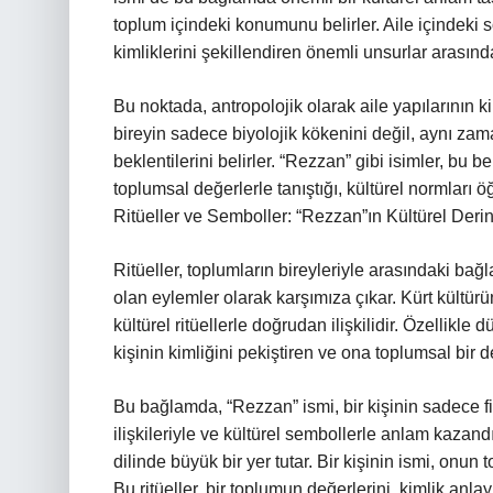
toplum içindeki konumunu belirler. Aile içindeki sos
kimliklerini şekillendiren önemli unsurlar arasında
Bu noktada, antropolojik olarak aile yapılarının 
bireyin sadece biyolojik kökenini değil, aynı zam
beklentilerini belirler. “Rezzan” gibi isimler, bu b
toplumsal değerlerle tanıştığı, kültürel normları ö
Ritüeller ve Semboller: “Rezzan”ın Kültürel Derin
Ritüeller, toplumların bireyleriyle arasındaki ba
olan eylemler olarak karşımıza çıkar. Kürt kültür
kültürel ritüellerle doğrudan ilişkilidir. Özellikle
kişinin kimliğini pekiştiren ve ona toplumsal bir d
Bu bağlamda, “Rezzan” ismi, bir kişinin sadece fi
ilişkileriyle ve kültürel sembollerle anlam kazandı
dilinde büyük bir yer tutar. Bir kişinin ismi, onun
Bu ritüeller, bir toplumun değerlerini, kimlik anlayı