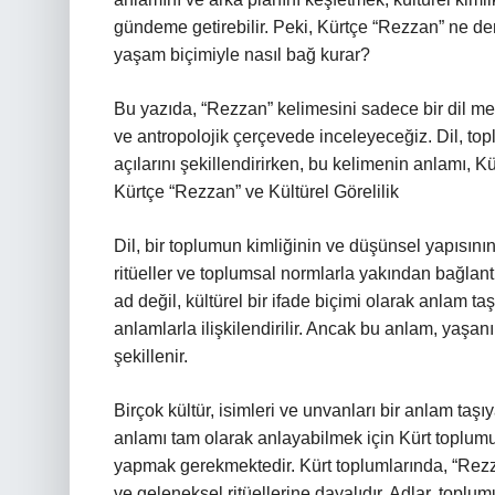
gündeme getirebilir. Peki, Kürtçe “Rezzan” ne dem
yaşam biçimiyle nasıl bağ kurar?
Bu yazıda, “Rezzan” kelimesini sadece bir dil mes
ve antropolojik çerçevede inceleyeceğiz. Dil, top
açılarını şekillendirirken, bu kelimenin anlamı, 
Kürtçe “Rezzan” ve Kültürel Görelilik
Dil, bir toplumun kimliğinin ve düşünsel yapısının
ritüeller ve toplumsal normlarla yakından bağlant
ad değil, kültürel bir ifade biçimi olarak anlam taşı
anlamlarla ilişkilendirilir. Ancak bu anlam, yaşa
şekillenir.
Birçok kültür, isimleri ve unvanları bir anlam taşı
anlamı tam olarak anlayabilmek için Kürt toplum
yapmak gerekmektedir. Kürt toplumlarında, “Rezzan
ve geleneksel ritüellerine dayalıdır. Adlar, toplum