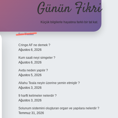
Günün Fikri
Küçük bilgilerle hayatına farklı bir tat kat.
Sidebar
Son Yazılar
hiltonbet giriş ad
Cringe AF ne demek ?
Ağustos 6, 2026
Kum saati neyi simgeler ?
Ağustos 6, 2026
Avda neden yapılır ?
Ağustos 5, 2026
Allahu Teala neyin üzerine yemin etmiştir ?
Ağustos 3, 2026
9 harfli kelimeler nelerdir ?
Ağustos 3, 2026
Solunum sistemini oluşturan organ ve yapılara nelerdir ?
Temmuz 31, 2026