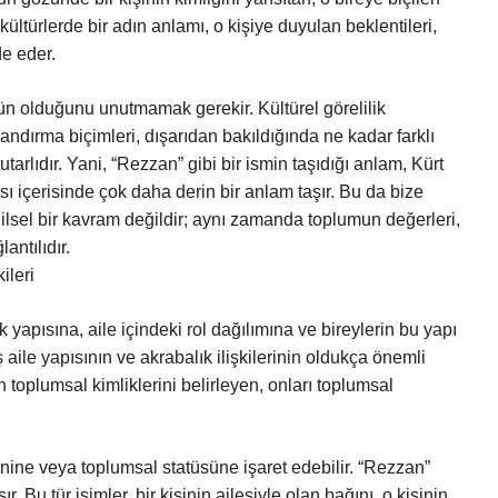
kültürlerde bir adın anlamı, o kişiye duyulan beklentileri,
e eder.
 ürün olduğunu unutmamak gerekir. Kültürel görelilik
andırma biçimleri, dışarıdan bakıldığında ne kadar farklı
arlıdır. Yani, “Rezzan” gibi bir ismin taşıdığı anlam, Kürt
ı içerisinde çok daha derin bir anlam taşır. Bu da bize
lsel bir kavram değildir; aynı zamanda toplumun değerleri,
antılıdır.
ileri
yapısına, aile içindeki rol dağılımına ve bireylerin bu yapı
aile yapısının ve akrabalık ilişkilerinin oldukça önemli
in toplumsal kimliklerini belirleyen, onları toplumsal
kenine veya toplumsal statüsüne işaret edebilir. “Rezzan”
 Bu tür isimler, bir kişinin ailesiyle olan bağını, o kişinin