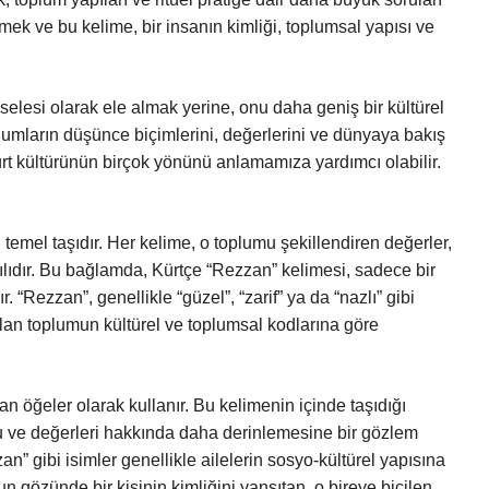
ek ve bu kelime, bir insanın kimliği, toplumsal yapısı ve
elesi olarak ele almak yerine, onu daha geniş bir kültürel
lumların düşünce biçimlerini, değerlerini ve dünyaya bakış
Kürt kültürünün birçok yönünü anlamamıza yardımcı olabilir.
 temel taşıdır. Her kelime, o toplumu şekillendiren değerler,
ılıdır. Bu bağlamda, Kürtçe “Rezzan” kelimesi, sadece bir
r. “Rezzan”, genellikle “güzel”, “zarif” ya da “nazlı” gibi
nılan toplumun kültürel ve toplumsal kodlarına göre
yan öğeler olarak kullanır. Bu kelimenin içinde taşıdığı
u ve değerleri hakkında daha derinlemesine bir gözlem
” gibi isimler genellikle ailelerin sosyo-kültürel yapısına
un gözünde bir kişinin kimliğini yansıtan, o bireye biçilen