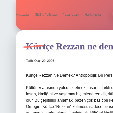
Anasayfa
Gizlilik Politikası
Yasal Uyarı
Hakkımızda
Kürtçe Rezzan ne de
Tarih: Ocak 29, 2026
Kürtçe Rezzan Ne Demek? Antropolojik Bir Persp
Kültürler arasında yolculuk etmek, insanın farklı d
İnsan, kimliğini ve yaşamını biçimlendiren dil, ri
olur. Bu çeşitliliği anlamak, bazen çok basit bir k
Örneğin, Kürtçe “Rezzan” kelimesi, sadece bir isim
anlamını ve arka planını keşfetmek, kültürel kimlik