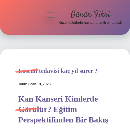
Günün Fikri
menüyü
aç
Küçük bilgilerle hayatına farklı bir tat kat.
Anasayfa
Gizlilik Politikası
Yasal Uyarı
Lösemi tedavisi kaç yıl sürer ?
Hakkımızda
Tarih: Ocak 19, 2026
Kan Kanseri Kimlerde
Görülür? Eğitim
Perspektifinden Bir Bakış