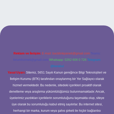
dresi
Reklam ve İletişim:
E-mail:
backlinkpaneli@gmail.com
Teams:
forumhizmeti@gmail.com
Whatsapp: 0262 606 0 726
Telegram:
@karabul
Yasal Uyarı:
Sitemiz, 5651 Sayılı Kanun gereğince Bilgi Teknolojileri ve
İletişim Kurumu (BTK) tarafından onaylanmış bir Yer Sağlayıcı olarak
hizmet vermektedir. Bu nedenle, sitedeki içerikleri proaktif olarak
denetleme veya araştırma yükümlülüğümüz bulunmamaktadır. Ancak,
üyelerimiz yazdıkları içeriklerin sorumluluğunu taşımakta olup, siteye
üye olarak bu sorumluluğu kabul etmiş sayılırlar. Bu internet sitesi,
herhangi bir marka, kurum veya şahıs şirketi ile hiçbir bağlantısı