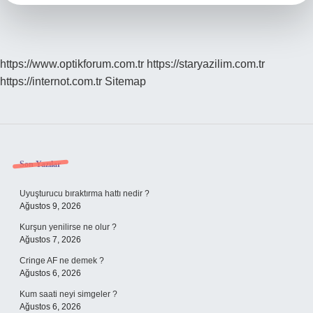
https://www.optikforum.com.tr
https://staryazilim.com.tr
https://internot.com.tr
Sitemap
Sidebar
Son Yazılar
Uyuşturucu bıraktırma hattı nedir ?
Ağustos 9, 2026
Kurşun yenilirse ne olur ?
Ağustos 7, 2026
Cringe AF ne demek ?
Ağustos 6, 2026
Kum saati neyi simgeler ?
Ağustos 6, 2026