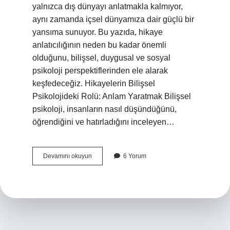
yalnızca dış dünyayı anlatmakla kalmıyor,
aynı zamanda içsel dünyamıza dair güçlü bir
yansıma sunuyor. Bu yazıda, hikaye
anlatıcılığının neden bu kadar önemli
olduğunu, bilişsel, duygusal ve sosyal
psikoloji perspektiflerinden ele alarak
keşfedeceğiz. Hikayelerin Bilişsel
Psikolojideki Rolü: Anlam Yaratmak Bilişsel
psikoloji, insanların nasıl düşündüğünü,
öğrendiğini ve hatırladığını inceleyen…
Hikaye
Devamını okuyun
6 Yorum
anlatıcılığı
neden
önemli
?