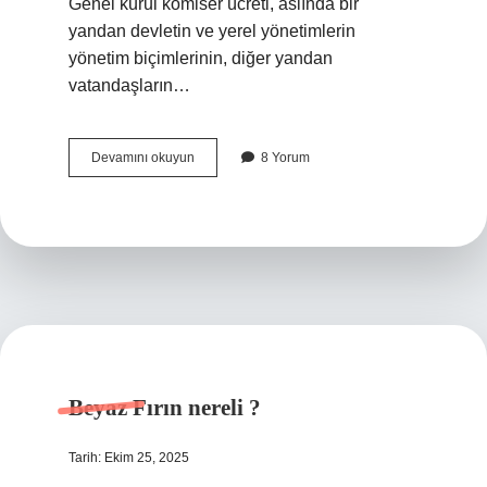
Genel kurul komiser ücreti, aslında bir
yandan devletin ve yerel yönetimlerin
yönetim biçimlerinin, diğer yandan
vatandaşların…
Genel
Devamını okuyun
8 Yorum
kurul
Komiser
ücreti
nereye
yatirilir
?
Beyaz Fırın nereli ?
Tarih: Ekim 25, 2025