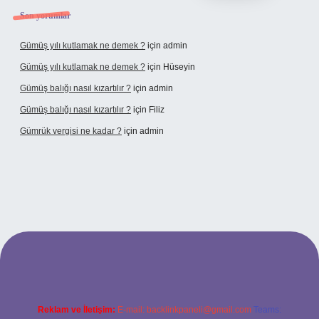
Son yorumlar
Gümüş yılı kutlamak ne demek ?
için
admin
Gümüş yılı kutlamak ne demek ?
için
Hüseyin
Gümüş balığı nasıl kızartılır ?
için
admin
Gümüş balığı nasıl kızartılır ?
için
Filiz
Gümrük vergisi ne kadar ?
için
admin
onbet giriş adresi
Reklam ve İletişim:
E-mail:
backlinkpaneli@gmail.com
Teams: