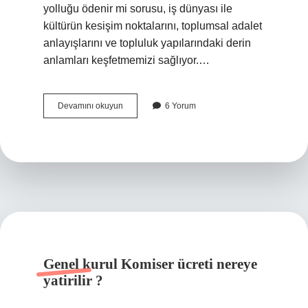
yolluğu ödenir mi sorusu, iş dünyası ile
kültürün kesişim noktalarını, toplumsal adalet
anlayışlarını ve topluluk yapılarındaki derin
anlamları keşfetmemizi sağlıyor.…
Geriye
Devamını okuyun
6 Yorum
dönük
sürekli
görev
yolluğu
ödenir
mi
?
Genel kurul Komiser ücreti nereye
yatirilir ?