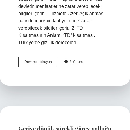
devletin menfaatlerine zarar verebilecek
bilgiler içerir. – Hizmete Özel: Açıklanması
hâlinde idarenin faaliyetlerine zarar
verebilecek bilgiler içerir. [2] TD
Kısaltmasının Anlamı “TD” kısaltması,
Türkiye’de gizlilik dereceleri…
Gizlilik
Devamını okuyun
8 Yorum
derecesi
TD
ne
demek
?
Geriye dönük sürekli görev yolluğu