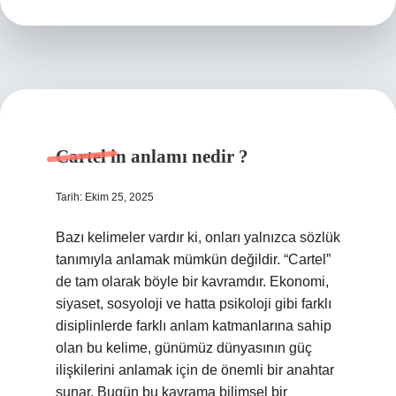
eden
kişi
kimdir
?
Cartel in anlamı nedir ?
Tarih: Ekim 25, 2025
Bazı kelimeler vardır ki, onları yalnızca sözlük
tanımıyla anlamak mümkün değildir. “Cartel”
de tam olarak böyle bir kavramdır. Ekonomi,
siyaset, sosyoloji ve hatta psikoloji gibi farklı
disiplinlerde farklı anlam katmanlarına sahip
olan bu kelime, günümüz dünyasının güç
ilişkilerini anlamak için de önemli bir anahtar
sunar. Bugün bu kavrama bilimsel bir