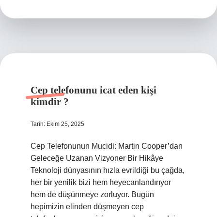
demek
?
Cep telefonunu icat eden kişi
kimdir ?
Tarih: Ekim 25, 2025
Cep Telefonunun Mucidi: Martin Cooper’dan
Geleceğe Uzanan Vizyoner Bir Hikâye
Teknoloji dünyasının hızla evrildiği bu çağda,
her bir yenilik bizi hem heyecanlandırıyor
hem de düşünmeye zorluyor. Bugün
hepimizin elinden düşmeyen cep