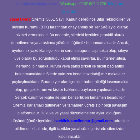
forumhizmeti@gmail.com
Whatsapp: 0262 606 0 726
Telegram:
@karabul
Yasal Uyarı:
Sitemiz, 5651 Sayılı Kanun gereğince Bilgi Teknolojileri ve
İletişim Kurumu (BTK) tarafından onaylanmış bir Yer Sağlayıcı olarak
hizmet vermektedir. Bu nedenle, sitedeki içerikleri proaktif olarak
denetleme veya araştırma yükümlülüğümüz bulunmamaktadır. Ancak,
üyelerimiz yazdıkları içeriklerin sorumluluğunu taşımakta olup, siteye
üye olarak bu sorumluluğu kabul etmiş sayılırlar. Bu internet sitesi,
herhangi bir marka, kurum veya şahıs şirketi ile hiçbir bağlantısı
bulunmamaktadır. Sitede yalnızca kendi hazırladığımız makaleler
paylaşılmaktadır. Burada yer alan içerikler haber niteliği taşımamakta
olup, gerçek kurum ve kişiler hakkında paylaşım yapılmamaktadır.
Gerçek kurum ve kişiler ile isim benzerlikleri tamamen tesadüfidir.
Sitemiz, kar amacı gütmeyen ve tamamen ücretsiz bir bilgi paylaşım
platformudur. Hukuka ve yasal düzenlemelere aykırı olduğunu
düşündüğünüz içerikleri,
backlinkpanelicomtr@gmail.com
adresine
bildirmeniz halinde, ilgili içerikler yasal süre içerisinde sitemizden
kaldırılacaktır.