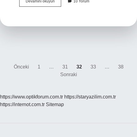
Farsça’da
Devamını okuyun
10 Yorum
Allah
ne
demek
?
Yazı
Önceki
1
…
31
32
33
…
38
Sonraki
sayfalaması
https://www.optikforum.com.tr
https://staryazilim.com.tr
https://internot.com.tr
Sitemap