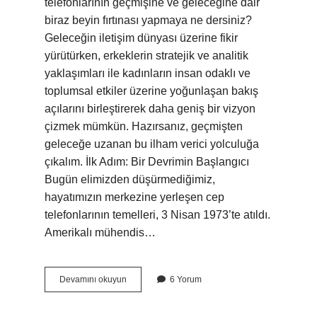
telefonlarının geçmişine ve geleceğine dair
biraz beyin fırtınası yapmaya ne dersiniz?
Geleceğin iletişim dünyası üzerine fikir
yürütürken, erkeklerin stratejik ve analitik
yaklaşımları ile kadınların insan odaklı ve
toplumsal etkiler üzerine yoğunlaşan bakış
açılarını birleştirerek daha geniş bir vizyon
çizmek mümkün. Hazırsanız, geçmişten
geleceğe uzanan bu ilham verici yolculuğa
çıkalım. İlk Adım: Bir Devrimin Başlangıcı
Bugün elimizden düşürmediğimiz,
hayatımızın merkezine yerleşen cep
telefonlarının temelleri, 3 Nisan 1973’te atıldı.
Amerikalı mühendis…
Cep
Devamını okuyun
6 Yorum
telefonunu
icat