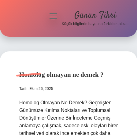
Günün Fikri
menüyü
aç
Küçük bilgilerle hayatına farklı bir tat kat.
Anasayfa
Gizlilik Politikası
Günün
Yasal Uyarı
Fikri
Homolog olmayan ne demek ?
Hakkımızda
Yazılar
Tarih: Ekim 26, 2025
Homolog Olmayan Ne Demek? Geçmişten
Günümüze Kırılma Noktaları ve Toplumsal
Dönüşümler Üzerine Bir İnceleme Geçmişi
anlamaya çalışmak, sadece eski olayları birer
tarihsel veri olarak incelemekten çok daha