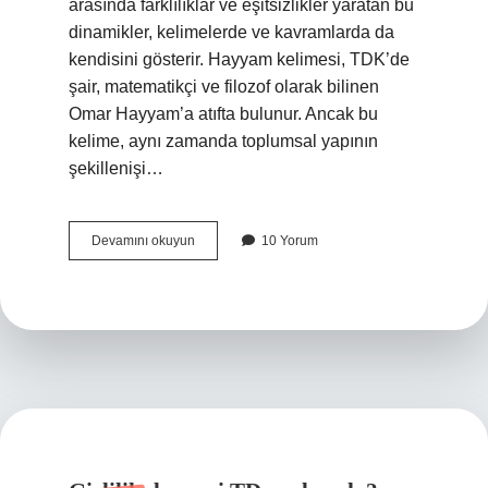
arasında farklılıklar ve eşitsizlikler yaratan bu
dinamikler, kelimelerde ve kavramlarda da
kendisini gösterir. Hayyam kelimesi, TDK’de
şair, matematikçi ve filozof olarak bilinen
Omar Hayyam’a atıfta bulunur. Ancak bu
kelime, aynı zamanda toplumsal yapının
şekillenişi…
Hayyam
Devamını okuyun
10 Yorum
ne
demek
TDK
?