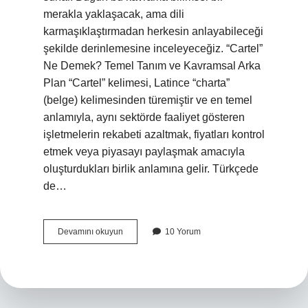
merakla yaklaşacak, ama dili
karmaşıklaştırmadan herkesin anlayabileceği
şekilde derinlemesine inceleyeceğiz. “Cartel”
Ne Demek? Temel Tanım ve Kavramsal Arka
Plan “Cartel” kelimesi, Latince “charta”
(belge) kelimesinden türemiştir ve en temel
anlamıyla, aynı sektörde faaliyet gösteren
işletmelerin rekabeti azaltmak, fiyatları kontrol
etmek veya piyasayı paylaşmak amacıyla
oluşturdukları birlik anlamına gelir. Türkçede
de…
Cartel
Devamını okuyun
10 Yorum
in
anlamı
nedir
?