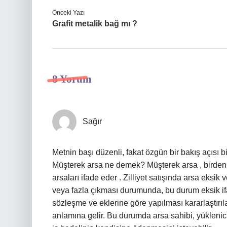
Önceki Yazı
Grafit metalik bağ mı ?
8 Yorum
Sağır
Metnin başı düzenli, fakat özgün bir bakış açısı b
Müşterek arsa ne demek? Müşterek arsa , birden fa
arsaları ifade eder . Zilliyet satışında arsa eksik 
veya fazla çıkması durumunda, bu durum eksik ifa v
sözleşme ve eklerine göre yapılması kararlaştırıl
anlamına gelir. Bu durumda arsa sahibi, yüklenic