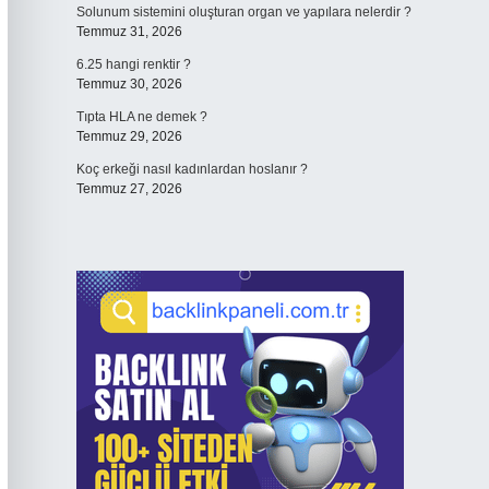
Solunum sistemini oluşturan organ ve yapılara nelerdir ?
Temmuz 31, 2026
6.25 hangi renktir ?
Temmuz 30, 2026
Tıpta HLA ne demek ?
Temmuz 29, 2026
Koç erkeği nasıl kadınlardan hoslanır ?
Temmuz 27, 2026