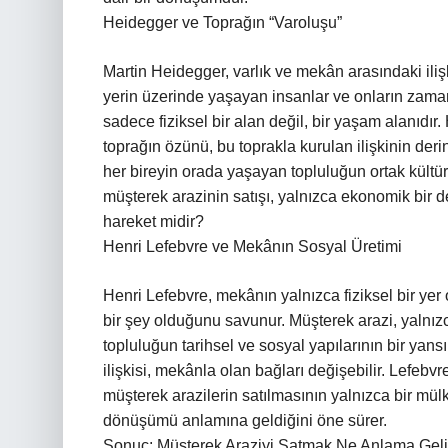
Heidegger ve Toprağın “Varoluşu”
Martin Heidegger, varlık ve mekân arasındaki ilişk
yerin üzerinde yaşayan insanlar ve onların zaman 
sadece fiziksel bir alan değil, bir yaşam alanıdır
toprağın özünü, bu toprakla kurulan ilişkinin deri
her bireyin orada yaşayan topluluğun ortak kültüre
müşterek arazinin satışı, yalnızca ekonomik bir de
hareket midir?
Henri Lefebvre ve Mekânın Sosyal Üretimi
Henri Lefebvre, mekânın yalnızca fiziksel bir yer
bir şey olduğunu savunur. Müşterek arazi, yalnı
topluluğun tarihsel ve sosyal yapılarının bir yans
ilişkisi, mekânla olan bağları değişebilir. Lefe
müşterek arazilerin satılmasının yalnızca bir mü
dönüşümü anlamına geldiğini öne sürer.
Sonuç: Müşterek Araziyi Satmak Ne Anlama Geli