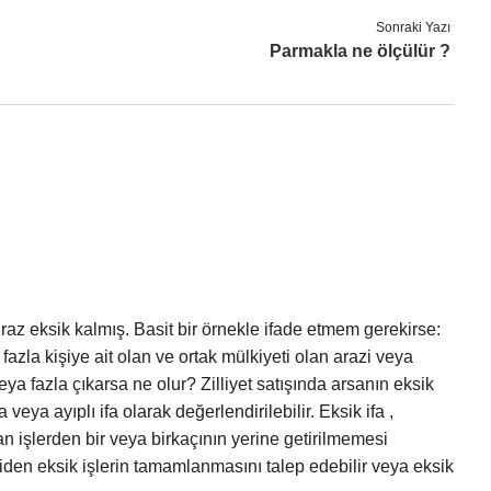
Sonraki Yazı
Parmakla ne ölçülür ?
iraz eksik kalmış. Basit bir örnekle ifade etmem gerekirse:
zla kişiye ait olan ve ortak mülkiyeti olan arazi veya
veya fazla çıkarsa ne olur? Zilliyet satışında arsanın eksik
eya ayıplı ifa olarak değerlendirilebilir. Eksik ifa ,
an işlerden bir veya birkaçının yerine getirilmemesi
iden eksik işlerin tamamlanmasını talep edebilir veya eksik