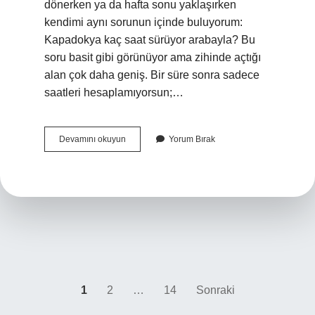
dönerken ya da hafta sonu yaklaşırken
kendimi aynı sorunun içinde buluyorum:
Kapadokya kaç saat sürüyor arabayla? Bu
soru basit gibi görünüyor ama zihinde açtığı
alan çok daha geniş. Bir süre sonra sadece
saatleri hesaplamıyorsun;…
Kapadokya
Devamını okuyun
Yorum Bırak
kaç
saat
sürüyor
arabayla
?
Yazı
1
2
…
14
Sonraki