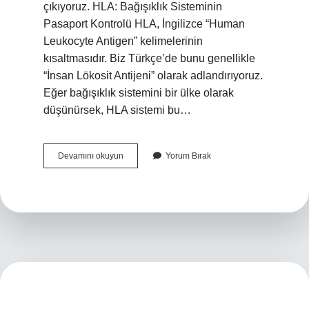
çıkıyoruz. HLA: Bağışıklık Sisteminin
Pasaport Kontrolü HLA, İngilizce “Human
Leukocyte Antigen” kelimelerinin
kısaltmasıdır. Biz Türkçe’de bunu genellikle
“İnsan Lökosit Antijeni” olarak adlandırıyoruz.
Eğer bağışıklık sistemini bir ülke olarak
düşünürsek, HLA sistemi bu…
Tıpta
Devamını okuyun
Yorum Bırak
HLA
ne
demek
?