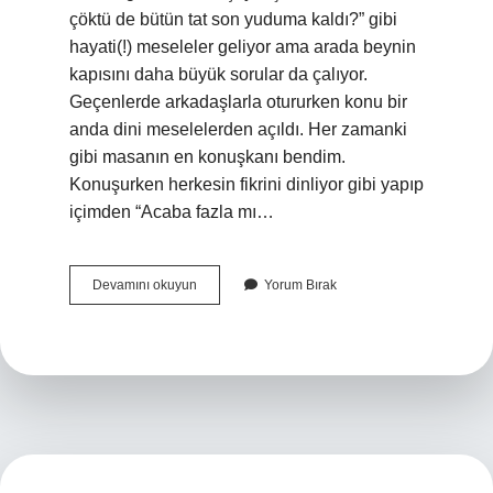
çöktü de bütün tat son yuduma kaldı?” gibi
hayati(!) meseleler geliyor ama arada beynin
kapısını daha büyük sorular da çalıyor.
Geçenlerde arkadaşlarla otururken konu bir
anda dini meselelerden açıldı. Her zamanki
gibi masanın en konuşkanı bendim.
Konuşurken herkesin fikrini dinliyor gibi yapıp
içimden “Acaba fazla mı…
Allahu
Devamını okuyun
Yorum Bırak
Teala
neyin
üzerine
yemin
etmiştir
?