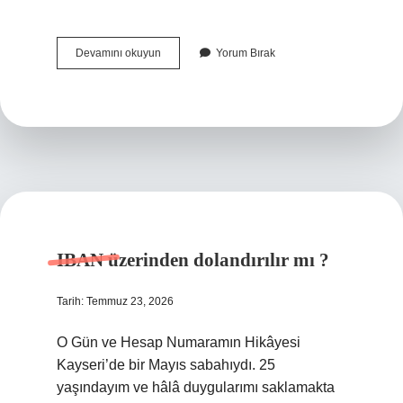
Kaç
Devamını okuyun
Yorum Bırak
tane
asker
vardır
?
IBAN üzerinden dolandırılır mı ?
Tarih: Temmuz 23, 2026
O Gün ve Hesap Numaramın Hikâyesi
Kayseri’de bir Mayıs sabahıydı. 25
yaşındayım ve hâlâ duygularımı saklamakta