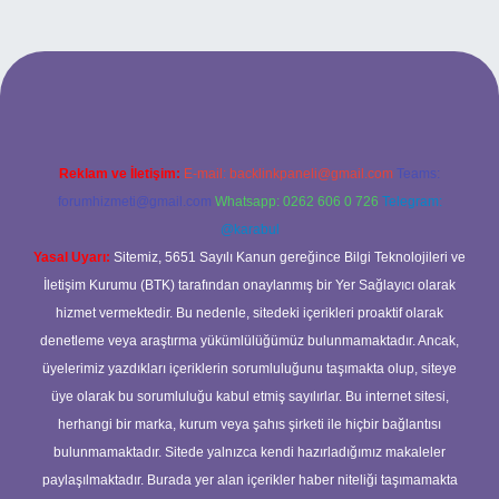
tonbet giriş adresi
Reklam ve İletişim:
E-mail:
backlinkpaneli@gmail.com
Teams:
forumhizmeti@gmail.com
Whatsapp: 0262 606 0 726
Telegram:
@karabul
Yasal Uyarı:
Sitemiz, 5651 Sayılı Kanun gereğince Bilgi Teknolojileri ve
İletişim Kurumu (BTK) tarafından onaylanmış bir Yer Sağlayıcı olarak
hizmet vermektedir. Bu nedenle, sitedeki içerikleri proaktif olarak
denetleme veya araştırma yükümlülüğümüz bulunmamaktadır. Ancak,
üyelerimiz yazdıkları içeriklerin sorumluluğunu taşımakta olup, siteye
üye olarak bu sorumluluğu kabul etmiş sayılırlar. Bu internet sitesi,
herhangi bir marka, kurum veya şahıs şirketi ile hiçbir bağlantısı
bulunmamaktadır. Sitede yalnızca kendi hazırladığımız makaleler
paylaşılmaktadır. Burada yer alan içerikler haber niteliği taşımamakta