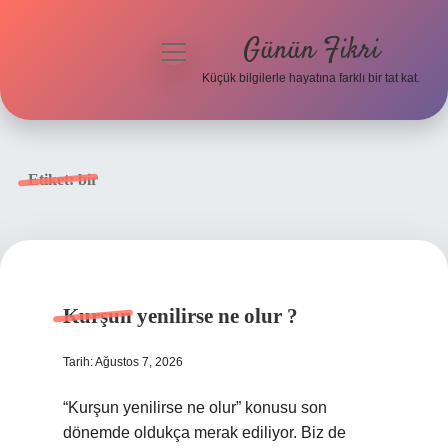
Günün Fikri
menüyü
aç
Küçük bilgilerle hayatına farklı bir tat kat.
Anasayfa
Gizlilik Politikası
Etiket:
bir
Yasal Uyarı
Hakkımızda
Kurşun yenilirse ne olur ?
Tarih: Ağustos 7, 2026
“Kurşun yenilirse ne olur” konusu son
dönemde oldukça merak ediliyor. Biz de