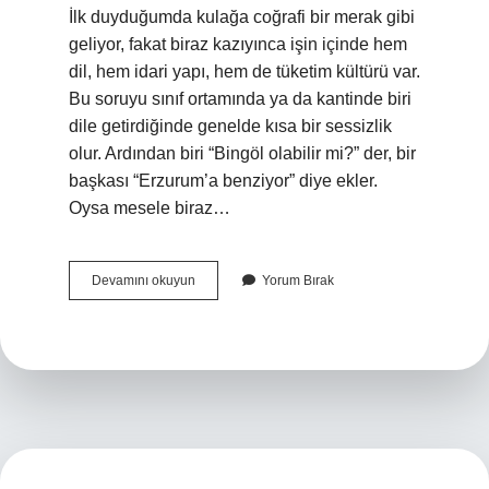
İlk duyduğumda kulağa coğrafi bir merak gibi
geliyor, fakat biraz kazıyınca işin içinde hem
dil, hem idari yapı, hem de tüketim kültürü var.
Bu soruyu sınıf ortamında ya da kantinde biri
dile getirdiğinde genelde kısa bir sessizlik
olur. Ardından biri “Bingöl olabilir mi?” der, bir
başkası “Erzurum’a benziyor” diye ekler.
Oysa mesele biraz…
Kığılı
Devamını okuyun
Yorum Bırak
hangi
ilin
ilçesidir
?