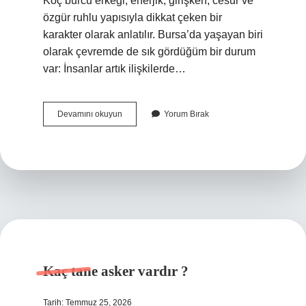
Koç burcu erkeği, enerjik, girişken, cesur ve
özgür ruhlu yapısıyla dikkat çeken bir
karakter olarak anlatılır. Bursa’da yaşayan biri
olarak çevremde de sık gördüğüm bir durum
var: İnsanlar artık ilişkilerde…
Koç
Devamını okuyun
Yorum Bırak
erkeği
nasıl
kadınlardan
hoslanır
?
Kaç tane asker vardır ?
Tarih: Temmuz 25, 2026