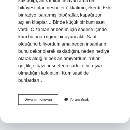
sakladığı, artık kullanılmayan ama bir
hikâyesi olan nesneler dikkatimi çekerdi. Eski
bir radyo, sararmış fotoğraflar, kapağı zor
açılan kitaplar… Bir de küçük bir kum saati
vardı. O zamanlar benim için sadece içinde
kum bulunan ilginç bir oyuncaktı. Saat
olduğunu biliyordum ama neden insanların
bunu dekor olarak sakladığını, neden hediye
olarak aldığını pek anlamıyordum. Yıllar
geçtikçe bazı nesnelerin sadece bir eşya
olmadığını fark ettim. Kum saati de
bunlardan…
Kum
Devamını okuyun
Yorum Bırak
saati
neyi
simgeler
?