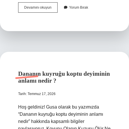
IBAN
Devamını okuyun
Yorum Bırak
üzerinden
dolandırılır
mı
?
Dananın kuyruğu koptu deyiminin
anlamı nedir ?
Tarih: Temmuz 17, 2026
Hoş geldiniz! Gusa olarak bu yazımızda
“Dananın kuyruğu koptu deyiminin anlamı
nedir” hakkında kapsamlı bilgiler
paylaşıyoruz. Koyunu Olanın Kuzusu Ölür Ne