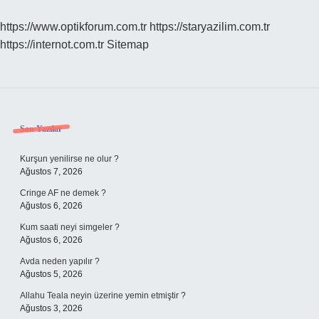
sayfalaması
https://www.optikforum.com.tr
https://staryazilim.com.tr
https://internot.com.tr
Sitemap
Sidebar
Son Yazılar
Kurşun yenilirse ne olur ?
Ağustos 7, 2026
Cringe AF ne demek ?
Ağustos 6, 2026
Kum saati neyi simgeler ?
Ağustos 6, 2026
Avda neden yapılır ?
Ağustos 5, 2026
Allahu Teala neyin üzerine yemin etmiştir ?
Ağustos 3, 2026