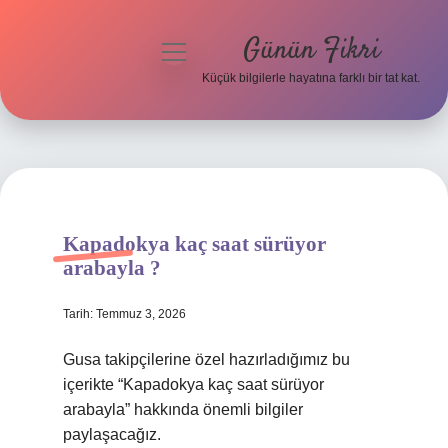
Günün Fikri
menüyü
aç
Küçük bilgilerle hayatına farklı bir tat kat.
Anasayfa
Gizlilik Politikası
Yasal Uyarı
Kapadokya kaç saat sürüyor
Hakkımızda
arabayla ?
Tarih: Temmuz 3, 2026
Gusa takipçilerine özel hazırladığımız bu
içerikte “Kapadokya kaç saat sürüyor
arabayla” hakkında önemli bilgiler
paylaşacağız.