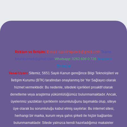
ltonbet giriş adresi
Reklam ve İletişim:
E-mail:
backlinkpaneli@gmail.com
Teams:
forumhizmeti@gmail.com
Whatsapp: 0262 606 0 726
Telegram:
@karabul
Yasal Uyarı:
Sitemiz, 5651 Sayılı Kanun gereğince Bilgi Teknolojileri ve
İletişim Kurumu (BTK) tarafından onaylanmış bir Yer Sağlayıcı olarak
hizmet vermektedir. Bu nedenle, sitedeki içerikleri proaktif olarak
denetleme veya araştırma yükümlülüğümüz bulunmamaktadır. Ancak,
üyelerimiz yazdıkları içeriklerin sorumluluğunu taşımakta olup, siteye
üye olarak bu sorumluluğu kabul etmiş sayılırlar. Bu internet sitesi,
herhangi bir marka, kurum veya şahıs şirketi ile hiçbir bağlantısı
bulunmamaktadır. Sitede yalnızca kendi hazırladığımız makaleler