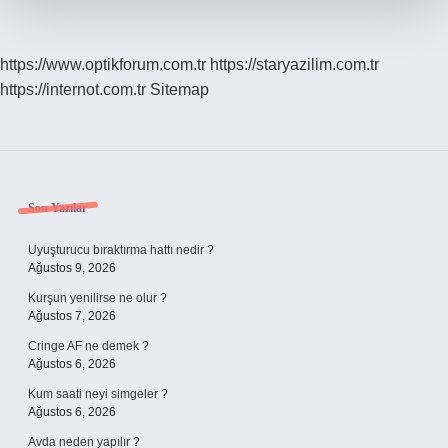
https://www.optikforum.com.tr
https://staryazilim.com.tr
https://internot.com.tr
Sitemap
Sidebar
Son Yazılar
Uyuşturucu bıraktırma hattı nedir ?
Ağustos 9, 2026
Kurşun yenilirse ne olur ?
Ağustos 7, 2026
Cringe AF ne demek ?
Ağustos 6, 2026
Kum saati neyi simgeler ?
Ağustos 6, 2026
Avda neden yapılır ?