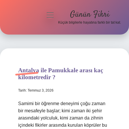
Günün Fikri
menüyü
aç
Küçük bilgilerle hayatına farklı bir tat kat.
Anasayfa
Gizlilik Politikası
Yasal Uyarı
Antalya ile Pamukkale arası kaç
Hakkımızda
kilometredir ?
Tarih: Temmuz 3, 2026
Samimi bir öğrenme deneyimi çoğu zaman
bir mesafeyle başlar; kimi zaman iki şehir
arasındaki yolculuk, kimi zaman da zihnin
içindeki fikirler arasında kurulan köprüler bu