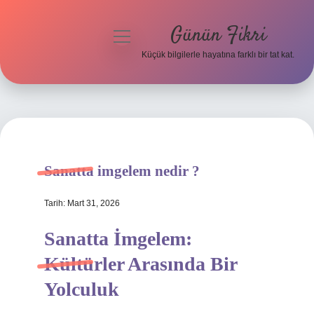
Günün Fikri
menüyü
aç
Küçük bilgilerle hayatına farklı bir tat kat.
Anasayfa
Gizlilik Politikası
Yasal Uyarı
Sanatta imgelem nedir ?
Hakkımızda
Tarih: Mart 31, 2026
Sanatta İmgelem:
Kültürler Arasında Bir
Yolculuk