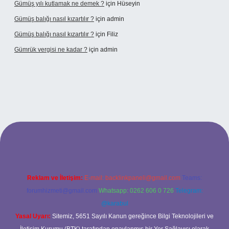
Gümüş yılı kutlamak ne demek ?
için
Hüseyin
Gümüş balığı nasıl kızartılır ?
için
admin
Gümüş balığı nasıl kızartılır ?
için
Filiz
Gümrük vergisi ne kadar ?
için
admin
si
Reklam ve İletişim:
E-mail:
backlinkpaneli@gmail.com
Teams:
forumhizmeti@gmail.com
Whatsapp: 0262 606 0 726
Telegram:
@karabul
Yasal Uyarı:
Sitemiz, 5651 Sayılı Kanun gereğince Bilgi Teknolojileri ve