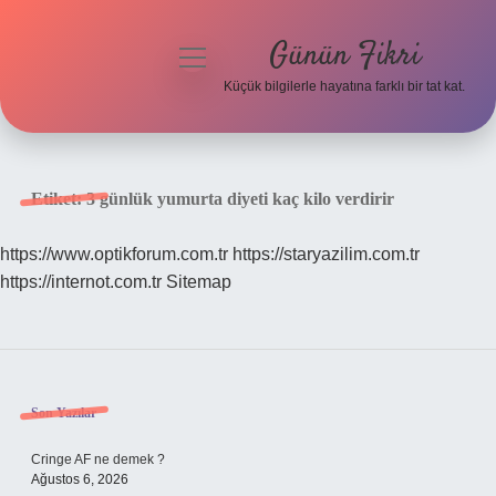
Günün Fikri
menüyü
aç
Küçük bilgilerle hayatına farklı bir tat kat.
Anasayfa
Gizlilik Politikası
Etiket:
3 günlük yumurta diyeti kaç kilo verdirir
Yasal Uyarı
https://www.optikforum.com.tr
https://staryazilim.com.tr
https://internot.com.tr
Sitemap
Hakkımızda
Sidebar
Son Yazılar
Cringe AF ne demek ?
Ağustos 6, 2026