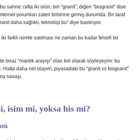
 sahne: rafta iki ürün, biri “granit”, diğeri “biogranit” diye
, internet yorumları zaten birbirine girmiş durumda. Bir taraf
ranit daha sağlıklı, teknoloji bu” diye bastırıyor.
ki farklı isimle satılması ne zaman bu kadar felsefi bir
 biraz “mantık arayışı” olan biri olarak söyleyeyim: bu
Hatta daha net olayım, piyasadaki bu “granit vs biogranit”
ma savaşı.
, isim mi, yoksa his mi?
ntü