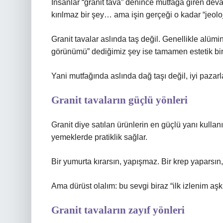
İnsanlar “granit tava” denince mutfağa giren deva
kırılmaz bir şey… ama işin gerçeği o kadar “jeoloj
Granit tavalar aslında taş değil. Genellikle alüm
görünümü” dediğimiz şey ise tamamen estetik bir
Yani mutfağında aslında dağ taşı değil, iyi pazar
Granit tavaların güçlü yönleri
Granit diye satılan ürünlerin en güçlü yanı kullan
yemeklerde pratiklik sağlar.
Bir yumurta kırarsın, yapışmaz. Bir krep yaparsın
Ama dürüst olalım: bu sevgi biraz “ilk izlenim aş
Granit tavaların zayıf yönleri