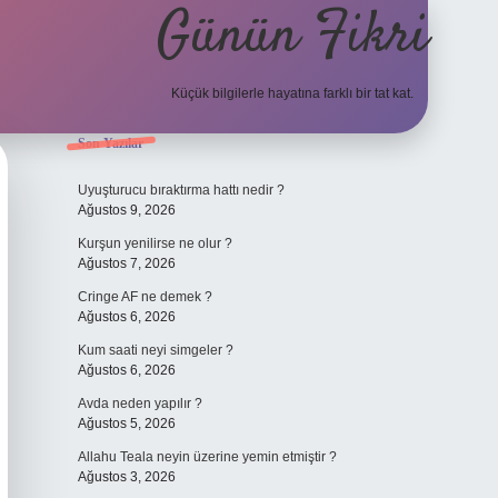
Günün Fikri
Küçük bilgilerle hayatına farklı bir tat kat.
Sidebar
Son Yazılar
hiltonbet giriş adresi
Uyuşturucu bıraktırma hattı nedir ?
Ağustos 9, 2026
Kurşun yenilirse ne olur ?
Ağustos 7, 2026
Cringe AF ne demek ?
Ağustos 6, 2026
Kum saati neyi simgeler ?
Ağustos 6, 2026
Avda neden yapılır ?
Ağustos 5, 2026
Allahu Teala neyin üzerine yemin etmiştir ?
Ağustos 3, 2026