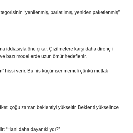
tegorisinin “yenilenmiş, parlatılmış, yeniden paketlenmiş”
ma iddiasıyla öne çıkar. Çizilmelere karşı daha dirençli
ir ve bazı modellerde uzun ömür hedeflenir.
ım” hissi verir. Bu his küçümsenmemeli çünkü mutfak
tiketi çoğu zaman beklentiyi yükseltir. Beklenti yükselince
lir: “Hani daha dayanıklıydı?”