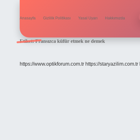
Anasayfa
Gizlilik Politikası
Yasal Uyarı
Hakkımızda
Etiket:
Fransızca küfür etmek ne demek
https://www.optikforum.com.tr
https://staryazilim.com.tr