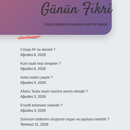
Günün Fikri
Küçük bilgilerle hayatına farklı bir tat kat.
Sidebar
Son Yazılar
hiltonbet giriş adresi
Cringe AF ne demek ?
Ağustos 6, 2026
Kum saati neyi simgeler ?
Ağustos 6, 2026
Avda neden yapılır ?
Ağustos 5, 2026
Allahu Teala neyin üzerine yemin etmiştir ?
Ağustos 3, 2026
9 harfli kelimeler nelerdir ?
Ağustos 3, 2026
Solunum sistemini oluşturan organ ve yapılara nelerdir ?
Temmuz 31, 2026