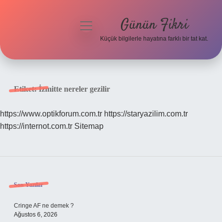
Günün Fikri
menüyü
aç
Küçük bilgilerle hayatına farklı bir tat kat.
Anasayfa
Gizlilik Politikası
Etiket:
İzmitte nereler gezilir
Yasal Uyarı
https://www.optikforum.com.tr
https://staryazilim.com.tr
https://internot.com.tr
Sitemap
Hakkımızda
Sidebar
Son Yazılar
Cringe AF ne demek ?
Ağustos 6, 2026