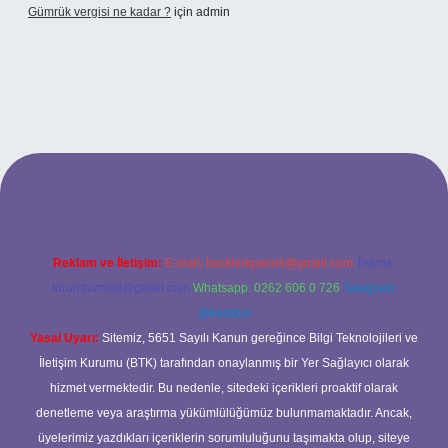
Gümrük vergisi ne kadar ?
için
admin
tonbet giriş adresi
Reklam ve İletişim:
E-mail:
backlinkpaneli@gmail.com
Teams:
forumhizmeti@gmail.com
Whatsapp: 0262 606 0 726
Telegram:
@karabul
Yasal Uyarı:
Sitemiz, 5651 Sayılı Kanun gereğince Bilgi Teknolojileri ve
İletişim Kurumu (BTK) tarafından onaylanmış bir Yer Sağlayıcı olarak
hizmet vermektedir. Bu nedenle, sitedeki içerikleri proaktif olarak
denetleme veya araştırma yükümlülüğümüz bulunmamaktadır. Ancak,
üyelerimiz yazdıkları içeriklerin sorumluluğunu taşımakta olup, siteye