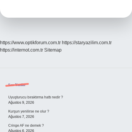
kaç
rekat
?
https://www.optikforum.com.tr
https://staryazilim.com.tr
https://internot.com.tr
Sitemap
Sidebar
Son Yazılar
Uyuşturucu bıraktırma hattı nedir ?
Ağustos 9, 2026
Kurşun yenilirse ne olur ?
Ağustos 7, 2026
Cringe AF ne demek ?
Ağustos 6, 2026