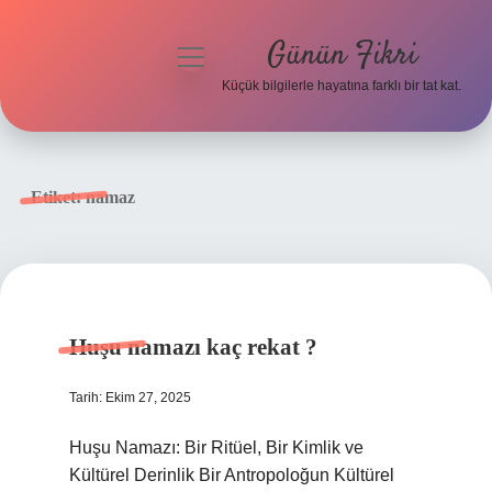
Günün Fikri
menüyü
aç
Küçük bilgilerle hayatına farklı bir tat kat.
Anasayfa
Gizlilik Politikası
Etiket:
namaz
Yasal Uyarı
Hakkımızda
Huşu namazı kaç rekat ?
Tarih: Ekim 27, 2025
Huşu Namazı: Bir Ritüel, Bir Kimlik ve
Kültürel Derinlik Bir Antropoloğun Kültürel