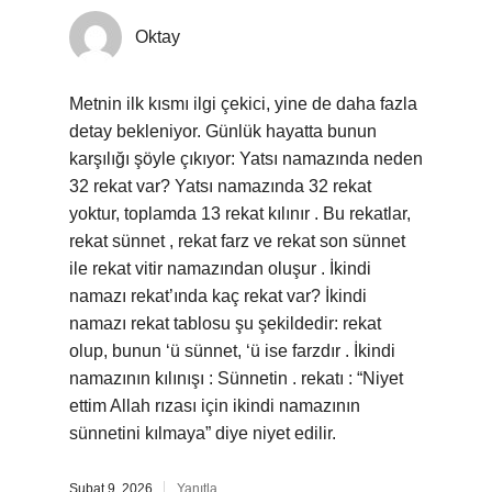
Oktay
Metnin ilk kısmı ilgi çekici, yine de daha fazla
detay bekleniyor. Günlük hayatta bunun
karşılığı şöyle çıkıyor: Yatsı namazında neden
32 rekat var? Yatsı namazında 32 rekat
yoktur, toplamda 13 rekat kılınır . Bu rekatlar,
rekat sünnet , rekat farz ve rekat son sünnet
ile rekat vitir namazından oluşur . İkindi
namazı rekat’ında kaç rekat var? İkindi
namazı rekat tablosu şu şekildedir: rekat
olup, bunun ‘ü sünnet, ‘ü ise farzdır . İkindi
namazının kılınışı : Sünnetin . rekatı : “Niyet
ettim Allah rızası için ikindi namazının
sünnetini kılmaya” diye niyet edilir.
Şubat 9, 2026
Yanıtla