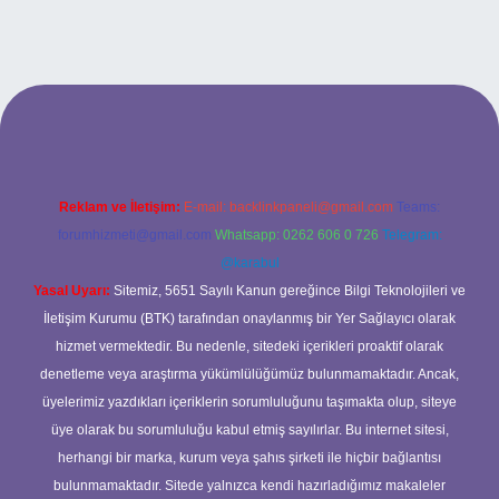
iltonbet giriş adresi
Reklam ve İletişim:
E-mail:
backlinkpaneli@gmail.com
Teams:
forumhizmeti@gmail.com
Whatsapp: 0262 606 0 726
Telegram:
@karabul
Yasal Uyarı:
Sitemiz, 5651 Sayılı Kanun gereğince Bilgi Teknolojileri ve
İletişim Kurumu (BTK) tarafından onaylanmış bir Yer Sağlayıcı olarak
hizmet vermektedir. Bu nedenle, sitedeki içerikleri proaktif olarak
denetleme veya araştırma yükümlülüğümüz bulunmamaktadır. Ancak,
üyelerimiz yazdıkları içeriklerin sorumluluğunu taşımakta olup, siteye
üye olarak bu sorumluluğu kabul etmiş sayılırlar. Bu internet sitesi,
herhangi bir marka, kurum veya şahıs şirketi ile hiçbir bağlantısı
bulunmamaktadır. Sitede yalnızca kendi hazırladığımız makaleler