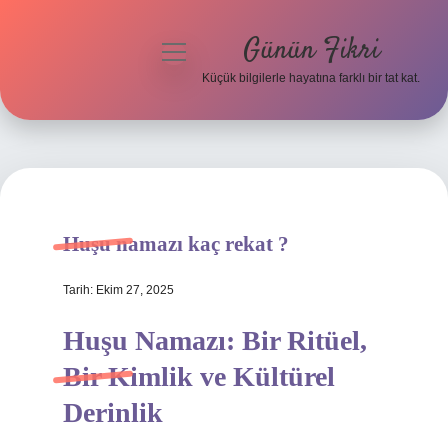
Günün Fikri
menüyü
aç
Küçük bilgilerle hayatına farklı bir tat kat.
Anasayfa
Gizlilik Politikası
Yasal Uyarı
Huşu namazı kaç rekat ?
Hakkımızda
Tarih: Ekim 27, 2025
Huşu Namazı: Bir Ritüel,
Bir Kimlik ve Kültürel
Derinlik