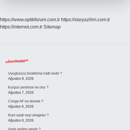
https://www.optikforum.com.tr
https://staryazilim.com.tr
https://internot.com.tr
Sitemap
Sidebar
Son Yazılar
Uyuşturucu bıraktırma hattı nedir ?
Ağustos 9, 2026
Kurşun yenilirse ne olur ?
Ağustos 7, 2026
Cringe AF ne demek ?
Ağustos 6, 2026
Kum saati neyi simgeler ?
Ağustos 6, 2026
Avda neden yapılır ?