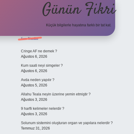
Günün Fikri
Küçük bilgilerle hayatına farklı bir tat kat.
Sidebar
Son Yazılar
hiltonbet gir
Cringe AF ne demek ?
Ağustos 6, 2026
Kum saati neyi simgeler ?
Ağustos 6, 2026
Avda neden yapılır ?
Ağustos 5, 2026
Allahu Teala neyin üzerine yemin etmiştir ?
Ağustos 3, 2026
9 harfli kelimeler nelerdir ?
Ağustos 3, 2026
Solunum sistemini oluşturan organ ve yapılara nelerdir ?
Temmuz 31, 2026