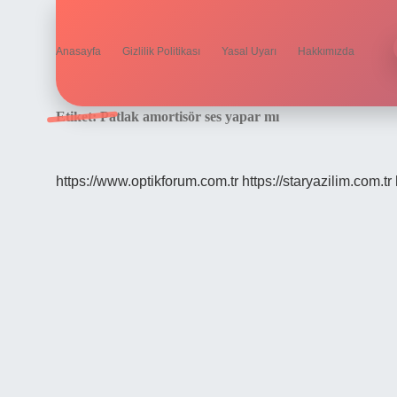
Anasayfa
Gizlilik Politikası
Yasal Uyarı
Hakkımızda
Etiket:
Patlak amortisör ses yapar mı
https://www.optikforum.com.tr
https://staryazilim.com.tr