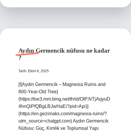
Aydın Germencik nüfusu ne kadar
?
Tarih: Ekim 6, 2025
[![Aydin Germencik – Magnesia Ruins and
800-Year-Old Tree]
(https://tse3.mm.bing.net/th/id/OIP.NTjAqyuD
4hnQiPfQBgLBJwHaEi?pid=Api)]
(https://en.gezimaks.com/magnesia-ruins/?
utm_source=chatgpt.com) Aydın Germencik
Nüfusu: Güç, Kimlik ve Toplumsal Yapı