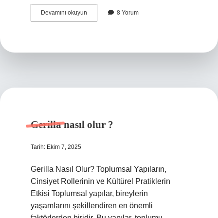
Milka
Devamını okuyun
8 Yorum
hangi
ülkeye
ait
?
Gerilla nasıl olur ?
Tarih: Ekim 7, 2025
Gerilla Nasıl Olur? Toplumsal Yapıların,
Cinsiyet Rollerinin ve Kültürel Pratiklerin
Etkisi Toplumsal yapılar, bireylerin
yaşamlarını şekillendiren en önemli
faktörlerden biridir. Bu yapılar, toplumu