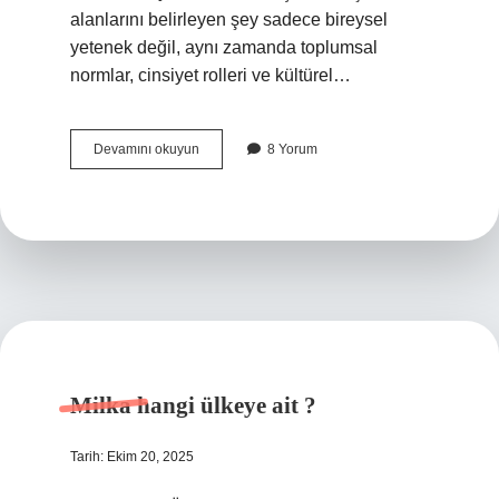
alanlarını belirleyen şey sadece bireysel
yetenek değil, aynı zamanda toplumsal
normlar, cinsiyet rolleri ve kültürel…
Helikopter
Devamını okuyun
8 Yorum
her
yere
inebilir
mi
?
Milka hangi ülkeye ait ?
Tarih: Ekim 20, 2025