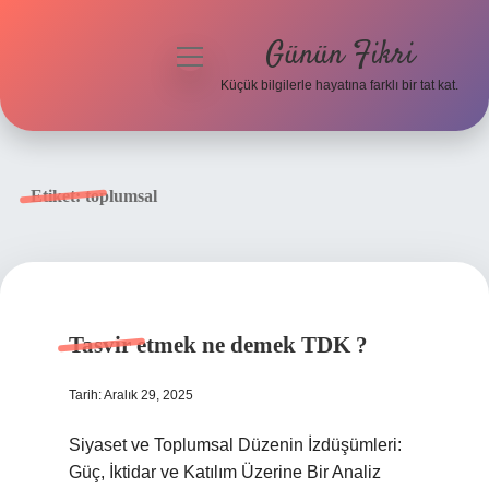
Günün Fikri
menüyü
aç
Küçük bilgilerle hayatına farklı bir tat kat.
Anasayfa
Gizlilik Politikası
Etiket:
toplumsal
Yasal Uyarı
Hakkımızda
Tasvir etmek ne demek TDK ?
Tarih: Aralık 29, 2025
Siyaset ve Toplumsal Düzenin İzdüşümleri:
Güç, İktidar ve Katılım Üzerine Bir Analiz