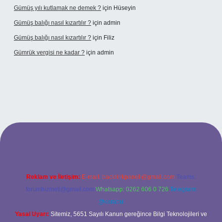
Gümüş yılı kutlamak ne demek ?
için
Hüseyin
Gümüş balığı nasıl kızartılır ?
için
admin
Gümüş balığı nasıl kızartılır ?
için
Filiz
Gümrük vergisi ne kadar ?
için
admin
tonbet giriş adresi
Reklam ve İletişim:
E-mail:
backlinkpaneli@gmail.com
Teams:
forumhizmeti@gmail.com
Whatsapp: 0262 606 0 726
Telegram:
@karabul
Yasal Uyarı:
Sitemiz, 5651 Sayılı Kanun gereğince Bilgi Teknolojileri ve