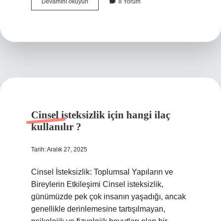
Tasvir
Devamını okuyun
8 Yorum
etmek
ne
demek
TDK
?
Cinsel isteksizlik için hangi ilaç
kullanılır ?
Tarih: Aralık 27, 2025
Cinsel İsteksizlik: Toplumsal Yapıların ve
Bireylerin Etkileşimi Cinsel isteksizlik,
günümüzde pek çok insanın yaşadığı, ancak
genellikle derinlemesine tartışılmayan,