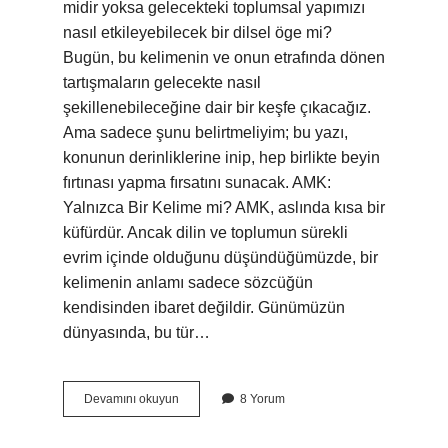
midir yoksa gelecekteki toplumsal yapımızı
nasıl etkileyebilecek bir dilsel öge mi?
Bugün, bu kelimenin ve onun etrafında dönen
tartışmaların gelecekte nasıl
şekillenebileceğine dair bir keşfe çıkacağız.
Ama sadece şunu belirtmeliyim; bu yazı,
konunun derinliklerine inip, hep birlikte beyin
fırtınası yapma fırsatını sunacak. AMK:
Yalnızca Bir Kelime mi? AMK, aslında kısa bir
küfürdür. Ancak dilin ve toplumun sürekli
evrim içinde olduğunu düşündüğümüzde, bir
kelimenin anlamı sadece sözcüğün
kendisinden ibaret değildir. Günümüzün
dünyasında, bu tür…
AMK
Devamını okuyun
8 Yorum
ne
anlam