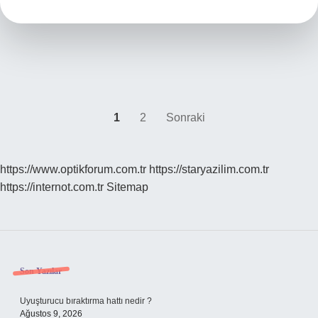
?
Yazı
1
2
Sonraki
sayfalaması
https://www.optikforum.com.tr
https://staryazilim.com.tr
https://internot.com.tr
Sitemap
Sidebar
Son Yazılar
Uyuşturucu bıraktırma hattı nedir ?
Ağustos 9, 2026