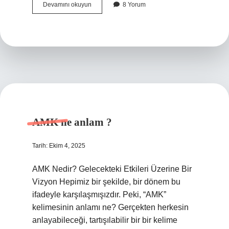
Aydın
Devamını okuyun
8 Yorum
Germencik
nüfusu
ne
kadar
?
AMK ne anlam ?
Tarih: Ekim 4, 2025
AMK Nedir? Gelecekteki Etkileri Üzerine Bir
Vizyon Hepimiz bir şekilde, bir dönem bu
ifadeyle karşılaşmışızdır. Peki, “AMK”
kelimesinin anlamı ne? Gerçekten herkesin
anlayabileceği, tartışılabilir bir bir kelime