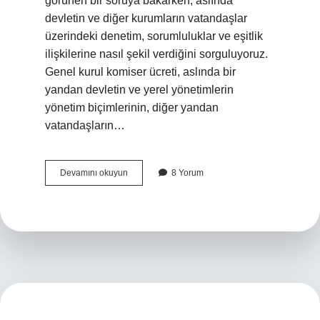
görünen bir soruya bakarken, aslında
devletin ve diğer kurumların vatandaşlar
üzerindeki denetim, sorumluluklar ve eşitlik
ilişkilerine nasıl şekil verdiğini sorguluyoruz.
Genel kurul komiser ücreti, aslında bir
yandan devletin ve yerel yönetimlerin
yönetim biçimlerinin, diğer yandan
vatandaşların…
Genel
Devamını okuyun
8 Yorum
kurul
Komiser
ücreti
nereye
yatirilir
?