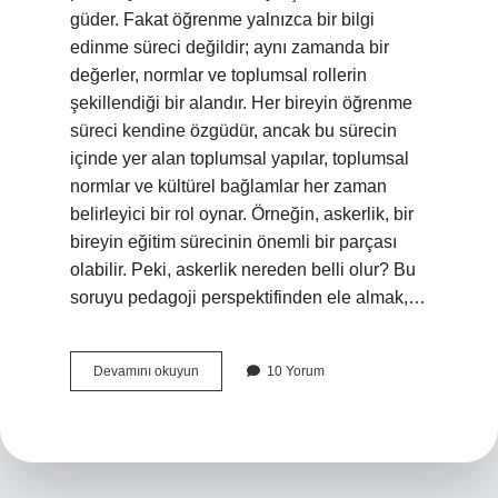
güder. Fakat öğrenme yalnızca bir bilgi
edinme süreci değildir; aynı zamanda bir
değerler, normlar ve toplumsal rollerin
şekillendiği bir alandır. Her bireyin öğrenme
süreci kendine özgüdür, ancak bu sürecin
içinde yer alan toplumsal yapılar, toplumsal
normlar ve kültürel bağlamlar her zaman
belirleyici bir rol oynar. Örneğin, askerlik, bir
bireyin eğitim sürecinin önemli bir parçası
olabilir. Peki, askerlik nereden belli olur? Bu
soruyu pedagoji perspektifinden ele almak,…
Askerlik
Devamını okuyun
10 Yorum
nereden
belli
olur
?