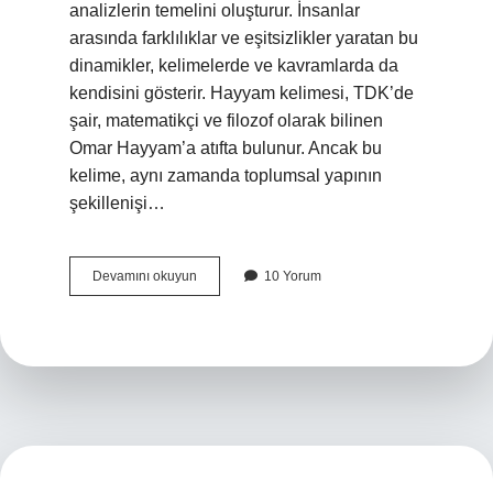
analizlerin temelini oluşturur. İnsanlar
arasında farklılıklar ve eşitsizlikler yaratan bu
dinamikler, kelimelerde ve kavramlarda da
kendisini gösterir. Hayyam kelimesi, TDK’de
şair, matematikçi ve filozof olarak bilinen
Omar Hayyam’a atıfta bulunur. Ancak bu
kelime, aynı zamanda toplumsal yapının
şekillenişi…
Hayyam
Devamını okuyun
10 Yorum
ne
demek
TDK
?