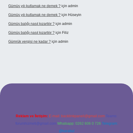
Gümüş yılı kutlamak ne demek ?
için
admin
Gümüş yılı kutlamak ne demek ?
için
Hüseyin
Gümüş balığı nasıl kızartılır ?
için
admin
Gümüş balığı nasıl kızartılır ?
için
Filiz
Gümrük vergisi ne kadar ?
için
admin
nbet giriş adresi
Reklam ve İletişim:
E-mail:
backlinkpaneli@gmail.com
Teams:
forumhizmeti@gmail.com
Whatsapp: 0262 606 0 726
Telegram:
@karabul