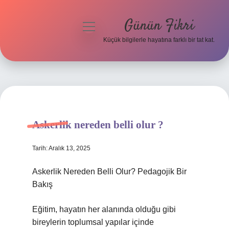
Günün Fikri
menüyü
aç
Küçük bilgilerle hayatına farklı bir tat kat.
Anasayfa
Gizlilik Politikası
Yasal Uyarı
Askerlik nereden belli olur ?
Hakkımızda
Tarih: Aralık 13, 2025
Askerlik Nereden Belli Olur? Pedagojik Bir
Bakış
Eğitim, hayatın her alanında olduğu gibi
bireylerin toplumsal yapılar içinde