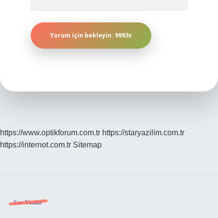
https://www.optikforum.com.tr
https://staryazilim.com.tr
https://internot.com.tr
Sitemap
Sidebar
Son Yazılar