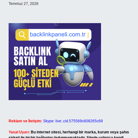
Temmuz 27, 2026
Reklam ve İletişim:
Skype: live:.cid.575569c608265c69
Yasal Uyarı:
Bu internet sitesi, herhangi bir marka, kurum veya şahıs
şirketi ile hiçbir bağlantısı bulunmamaktadır. Sitede yalnızca kendi