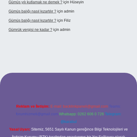
Gümüş yılı kutlamak ne demek ?
için
Hüseyin
Gümüş balığı nasıl kızartılır ?
için
admin
Gümüş balığı nasıl kızartılır ?
için
Filiz
Gümrük vergisi ne kadar ?
için
admin
ltonbet giriş adresi
Reklam ve İletişim:
E-mail:
backlinkpaneli@gmail.com
Teams:
forumhizmeti@gmail.com
Whatsapp: 0262 606 0 726
Telegram:
@karabul
Yasal Uyarı:
Sitemiz, 5651 Sayılı Kanun gereğince Bilgi Teknolojileri ve