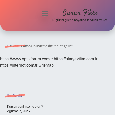
Günün Fikri
menüyü
aç
Küçük bilgilerle hayatına farklı bir tat kat.
Anasayfa
Gizlilik Politikası
Etiket:
Tümör büyümesini ne engeller
Yasal Uyarı
https://www.optikforum.com.tr
https://staryazilim.com.tr
https://internot.com.tr
Sitemap
Hakkımızda
Sidebar
Son Yazılar
Kurşun yenilirse ne olur ?
Ağustos 7, 2026