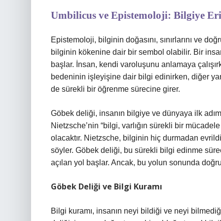
Umbilicus ve Epistemoloji: Bilgiye Eri
Epistemoloji, bilginin doğasını, sınırlarını ve do
bilginin kökenine dair bir sembol olabilir. Bir ins
başlar. İnsan, kendi varoluşunu anlamaya çalışırke
bedeninin işleyişine dair bilgi edinirken, diğer ya
de sürekli bir öğrenme sürecine girer.
Göbek deliği, insanın bilgiye ve dünyaya ilk adımı
Nietzsche’nin “bilgi, varlığın sürekli bir mücadel
olacaktır. Nietzsche, bilginin hiç durmadan evrild
söyler. Göbek deliği, bu sürekli bilgi edinme süreci
açılan yol başlar. Ancak, bu yolun sonunda doğruy
Göbek Deliği ve Bilgi Kuramı
Bilgi kuramı, insanın neyi bildiği ve neyi bilmed