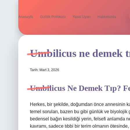
Anasayfa
Gizlilik Politikası
Yasal Uyarı
Hakkımızda
Umbilicus ne demek t
Tarih: Mart 3, 2026
Umbilicus Ne Demek Tıp? Fel
Herkes, bir şekilde, doğumdan önce annesinin ka
temel soruları, bazen bu gibi günlük ve biyoloji
bedensel bağın kesildiği yerin, felsefi anlamda ne
kavramı, sadece tıbbi bir terim olmanın ötesinde, 