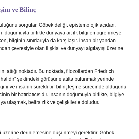
şim ve Bilinç
ğruluğunu sorgular. Göbek deliği, epistemolojik açıdan,
an, doğumuyla birlikte dünyaya ait ilk bilgileri öğrenmeye
n, bilginin sınırlarıyla da karşılaşır. İnsan bir yandan
ndan çevresiyle olan ilişkisi ve dünyayı algılayışı üzerine
nı attığı noktadır. Bu noktada, filozoflardan Friedrich
e halidir” şeklindeki görüşüne atıfta bulunmak yerinde
iğini ve insanın sürekli bir bilinçleşme sürecinde olduğunu
nin bir hatırlatıcısıdır. İnsanın doğumuyla birlikte, bilgiye
a ulaşmak, belirsizlik ve çelişkilerle doludur.
iği üzerine derinlemesine düşünmeyi gerektirir. Göbek