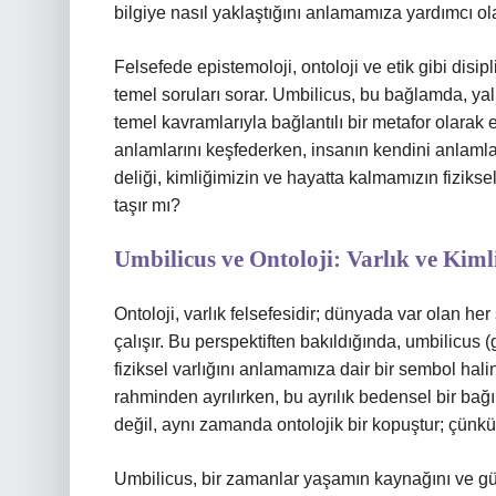
bilgiye nasıl yaklaştığını anlamamıza yardımcı ola
Felsefede epistemoloji, ontoloji ve etik gibi disip
temel soruları sorar. Umbilicus, bu bağlamda, yal
temel kavramlarıyla bağlantılı bir metafor olarak e
anlamlarını keşfederken, insanın kendini anlaml
deliği, kimliğimizin ve hayatta kalmamızın fiziks
taşır mı?
Umbilicus ve Ontoloji: Varlık ve Kiml
Ontoloji, varlık felsefesidir; dünyada var olan 
çalışır. Bu perspektiften bakıldığında, umbilicus 
fiziksel varlığını anlamamıza dair bir sembol hal
rahminden ayrılırken, bu ayrılık bedensel bir ba
değil, aynı zamanda ontolojik bir kopuştur; çünkü 
Umbilicus, bir zamanlar yaşamın kaynağını ve gü