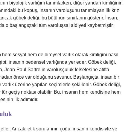
anın biyolojik varlığını tanımlarken, diğer yandan kimliğinin
um anındaki bu kopuş, insanın varoluşunu tanımlayan ilk kriz
ancak göbek deliği, bu bütünün sınırlarını gösterir. İnsan,
da o başlangıçtaki tüm varoluşsal aidiyeti kaybetmiştir.
ın hem sosyal hem de bireysel varlık olarak kimliğini nasıl
iz gibi, insanın bedensel varlığında yer eder. Göbek deliği,
, Jean-Paul Sartre’ın varoluşçuluk felsefesine atıfta
adan önce var olduğunu savunur. Başlangıçta, insan bir
e varlık üzerine yapılan seçimlerle şekillenir. Göbek deliği,
tür geçiş noktası olabilir. Bu, insanın hem kendisine hem
esinin ilk adımıdır.
luluk
fler. Ancak, etik sorularının çoğu, insanın kendisiyle ve