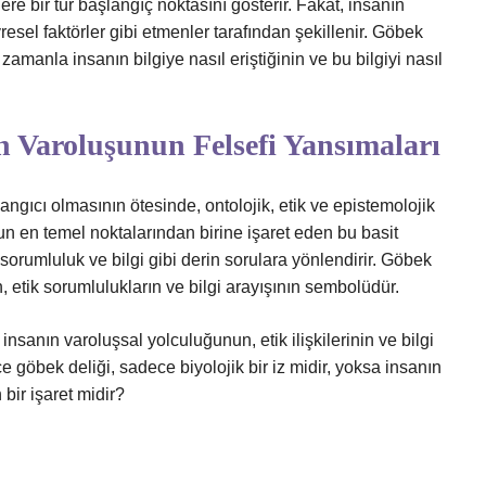
ere bir tür başlangıç noktasını gösterir. Fakat, insanın
vresel faktörler gibi etmenler tarafından şekillenir. Göbek
 zamanla insanın bilgiye nasıl eriştiğinin ve bu bilgiyi nasıl
n Varoluşunun Felsefi Yansımaları
angıcı olmasının ötesinde, ontolojik, etik ve epistemolojik
un en temel noktalarından birine işaret eden bu basit
k, sorumluluk ve bilgi gibi derin sorulara yönlendirir. Göbek
n, etik sorumlulukların ve bilgi arayışının sembolüdür.
 insanın varoluşsal yolculuğunun, etik ilişkilerinin ve bilgi
 göbek deliği, sadece biyolojik bir iz midir, yoksa insanın
bir işaret midir?