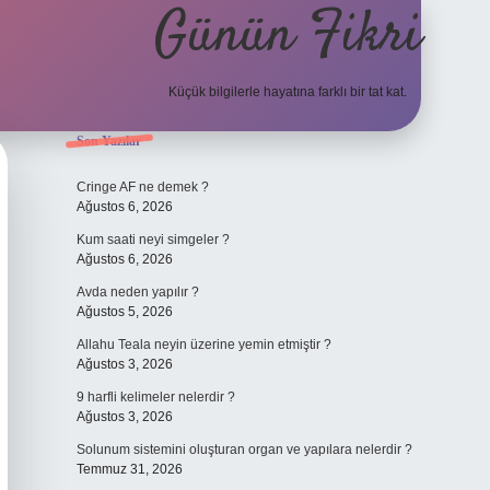
Günün Fikri
Küçük bilgilerle hayatına farklı bir tat kat.
Sidebar
Son Yazılar
hiltonbet giriş adresi
Cringe AF ne demek ?
Ağustos 6, 2026
Kum saati neyi simgeler ?
Ağustos 6, 2026
Avda neden yapılır ?
Ağustos 5, 2026
Allahu Teala neyin üzerine yemin etmiştir ?
Ağustos 3, 2026
9 harfli kelimeler nelerdir ?
Ağustos 3, 2026
Solunum sistemini oluşturan organ ve yapılara nelerdir ?
Temmuz 31, 2026