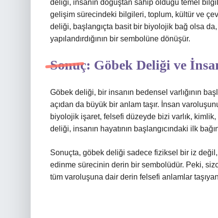
deliği, insanın doğuştan sahip olduğu temel bilgil
gelişim sürecindeki bilgileri, toplum, kültür ve çe
deliği, başlangıçta basit bir biyolojik bağ olsa da,
yapılandırdığının bir sembolüne dönüşür.
Sonuç: Göbek Deliği ve İnsa
Göbek deliği, bir insanın bedensel varlığının başl
açıdan da büyük bir anlam taşır. İnsan varoluşun
biyolojik işaret, felsefi düzeyde bizi varlık, kimli
deliği, insanın hayatının başlangıcındaki ilk bağı
Sonuçta, göbek deliği sadece fiziksel bir iz değil,
edinme sürecinin derin bir sembolüdür. Peki, sizce
tüm varoluşuna dair derin felsefi anlamlar taşıyan 