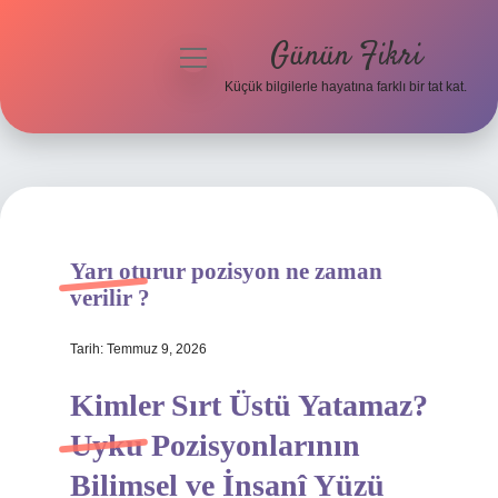
Günün Fikri
menüyü
aç
Küçük bilgilerle hayatına farklı bir tat kat.
Anasayfa
Gizlilik Politikası
Yasal Uyarı
Yarı oturur pozisyon ne zaman
Hakkımızda
verilir ?
Tarih: Temmuz 9, 2026
Kimler Sırt Üstü Yatamaz?
Uyku Pozisyonlarının
Bilimsel ve İnsanî Yüzü