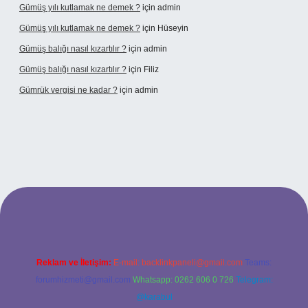
Gümüş yılı kutlamak ne demek ?
için
admin
Gümüş yılı kutlamak ne demek ?
için
Hüseyin
Gümüş balığı nasıl kızartılır ?
için
admin
Gümüş balığı nasıl kızartılır ?
için
Filiz
Gümrük vergisi ne kadar ?
için
admin
dresi
Reklam ve İletişim:
E-mail:
backlinkpaneli@gmail.com
Teams:
forumhizmeti@gmail.com
Whatsapp: 0262 606 0 726
Telegram:
@karabul