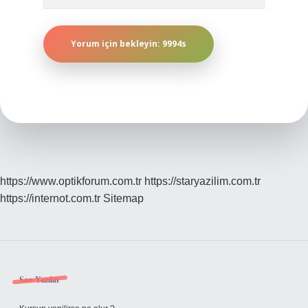
https://www.optikforum.com.tr
https://staryazilim.com.tr
https://internot.com.tr
Sitemap
Sidebar
Son Yazılar