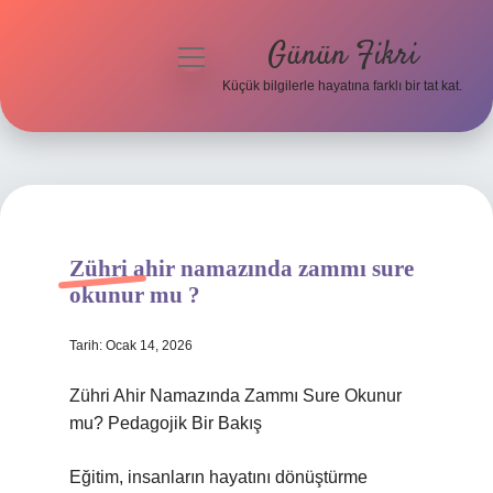
Günün Fikri
menüyü
aç
Küçük bilgilerle hayatına farklı bir tat kat.
Anasayfa
Gizlilik Politikası
Yasal Uyarı
Zühri ahir namazında zammı sure
Hakkımızda
okunur mu ?
Tarih: Ocak 14, 2026
Zühri Ahir Namazında Zammı Sure Okunur
mu? Pedagojik Bir Bakış
Eğitim, insanların hayatını dönüştürme