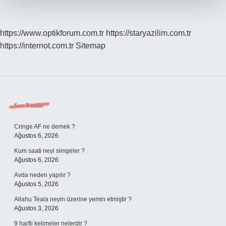
https://www.optikforum.com.tr
https://staryazilim.com.tr
https://internot.com.tr
Sitemap
Sidebar
Son Yazılar
Cringe AF ne demek ?
Ağustos 6, 2026
Kum saati neyi simgeler ?
Ağustos 6, 2026
Avda neden yapılır ?
Ağustos 5, 2026
Allahu Teala neyin üzerine yemin etmiştir ?
Ağustos 3, 2026
9 harfli kelimeler nelerdir ?