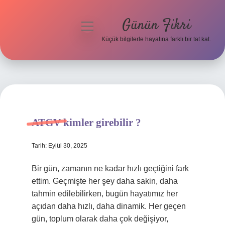
Günün Fikri
menüyü
aç
Küçük bilgilerle hayatına farklı bir tat kat.
Anasayfa
Gizlilik Politikası
Yasal Uyarı
ATGV kimler girebilir ?
Hakkımızda
Tarih: Eylül 30, 2025
Bir gün, zamanın ne kadar hızlı geçtiğini fark
ettim. Geçmişte her şey daha sakin, daha
tahmin edilebilirken, bugün hayatımız her
açıdan daha hızlı, daha dinamik. Her geçen
gün, toplum olarak daha çok değişiyor,